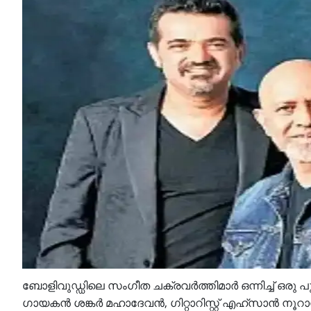
ബോളിവുഡ്ഡിലെ സംഗീത ചക്രവർത്തിമാർ ഒന്നിച്ച് ഒരു
ഗായകൻ ശങ്കർ മഹാദേവൻ, ഗിറ്റാറിസ്റ്റ് എഹ്സാൻ ന