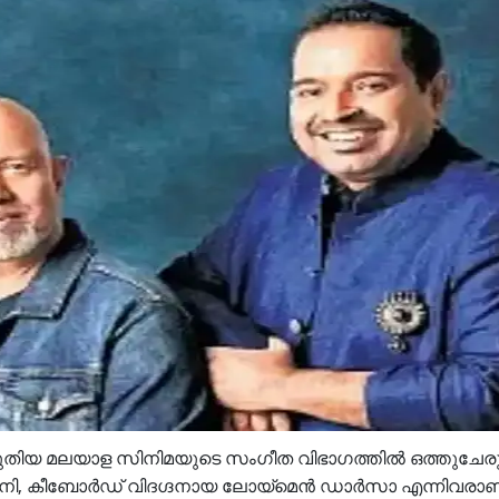
 പുതിയ മലയാള സിനിമയുടെ സംഗീത വിഭാഗത്തിൽ ഒത്തുചേരുന
ൂറാനി, കീബോർഡ് വിദഗ്ദനായ ലോയ്മെൻ ഡാർസാ എന്നിവരാ