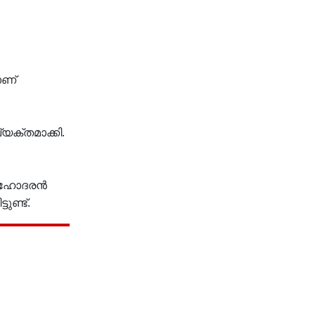
ാണ്
യക്തമാക്കി.
. സഹോദരൻ
ണ്ട്.