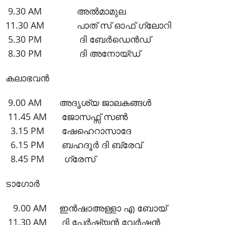
9.30 AM അൽമാമുല
11.30 AM പാത് സ് ഓഫ് ഗ്ലോറി
5.30 PM ദി ബേർഡെൻഡ്
8.30 PM ദി അനോയ്ഡ്
കലാഭവൻ
9.00 AM അദൃശ്യ ജാലകങ്ങൾ
11.45 AM ജോസഫ്സ് സൺ
3.15 PM ഷേഹെറാസാദേ
6.15 PM ബഹദൂർ ദി ബ്രേവ്
8.45 PM ഗ്രേസ്
ടാഗോർ
9.00 AM ഇൻഷാഅള്ളാ എ ബോയ്
11.30 AM ദി പേർഷ്യൻ വേർഷൻ