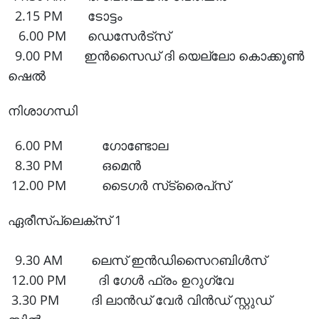
2.15 PM ടോട്ടം
6.00 PM ഡെസേർട്സ്
9.00 PM ഇൻസൈഡ് ദി യെല്ലോ കൊക്കൂൺ
ഷെൽ
നിശാഗന്ധി
6.00 PM ഗോണ്ടോല
8.30 PM ഒമെൻ
12.00 PM ടൈഗർ സ്‌ട്രൈപ്‌സ്
ഏരീസ്പ്ലെക്സ് 1
9.30 AM ലെസ് ഇൻഡിസൈറബിൾസ്
12.00 PM ദി ഗേൾ ഫ്രം ഉറു​ഗ്വേ
3.30 PM ദി ലാൻഡ് വേർ വിൻഡ് സ്റ്റുഡ്