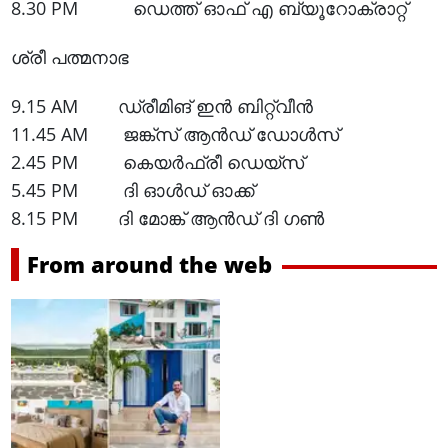
8.30 PM ഡെത്ത് ഓഫ് എ ബ്യൂറോക്രാറ്റ്
ശ്രീ പത്മനാഭ
9.15 AM ഡ്രീമിങ് ഇൻ ബിറ്റ്വീൻ
11.45 AM ജങ്ക്സ് ആൻഡ് ഡോൾസ്
2.45 PM കെയർഫ്രീ ഡെയ്സ്
5.45 PM ദി ഓൾഡ് ഓക്ക്
8.15 PM ദി മോങ്ക് ആൻഡ് ദി ഗൺ
From around the web