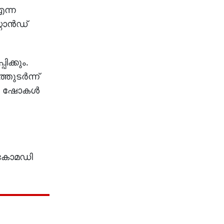
എന്ന
ാന്‍ഡ്
ക്കും.
്തുടർന്ന്
മഡി ഷോകൾ
് കോമഡി