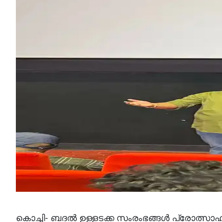
കൊച്ചി- ബദല്‍ ഉള്ളടക്ക സംരംഭങ്ങള്‍ പ്രോത്സ