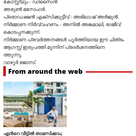
കോസ്റ്റ്യും - ഡിസൈൻ
അരുൺ മനോഹർ.
പ്രൊഡക്ഷൻ എക്സിക്കുട്ടീവ് - അഭിലാഷ് അർജുൻ.
നിർമ്മാണ നിർവ്വഹണം - അനിൽ അങ്കമാലി, രാജീവ്
കൊടപ്പനക്കുന്ന്.
നിർമ്മാണ പ്രവർത്തനങ്ങൾ പൂർത്തിയായ ഈ ചിത്രം
ആഗസ്റ്റ് ഇരുപത്തി മൂന്നിന് പ്രദർശനത്തിനെ
ത്തുന്നു.
വാഴൂർ ജോസ്.
From around the web
എന്‍റെ വീട്ടില്‍ താമസിക്കാം;