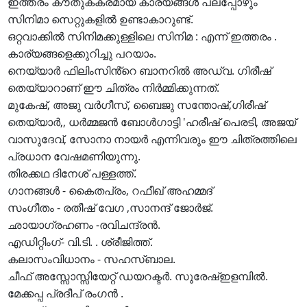
ഇത്തരം കൗതുകകരമായ കാര്യങ്ങൾ പലപ്പോഴും
സിനിമാ സെറ്റുകളിൽ ഉണ്ടാകാറുണ്ട്.
ഒറ്റവാക്കിൽ സിനിമക്കുള്ളിലെ സിനിമ : എന്ന് ഇത്തരം .
കാര്യങ്ങളെക്കുറിച്ചു പറയാം.
നെയ്യാർ ഫിലിംസിൻ്റെ ബാനറിൽ അഡ്വ. ഗിരീഷ്
തെയ്യാറാണ് ഈ ചിത്രം നിർമ്മിക്കുന്നത്.
മുകേഷ്, അജു വർഗീസ്, ബൈജു സന്തോഷ്,ഗിരീഷ്
തെയ്യാർ,, ധർമ്മജൻ ബോൾഗാട്ടി 'ഹരീഷ് പെരടി, അജയ്
വാസുദേവ്, സോനാ നായർ എന്നിവരും ഈ ചിത്രത്തിലെ
പ്രധാന വേഷമണിയുന്നു.
തിരക്കഥ ദിനേശ് പള്ളത്ത്.
ഗാനങ്ങൾ - കൈതപ്രം, റഫീഖ് അഹമ്മദ്
സംഗീതം - രതീഷ് വേഗ ,സാനന്ദ് ജോർജ്.
ഛായാഗ്രഹണം -രവിചന്ദ്രൻ.
എഡിറ്റിംഗ്- വി.ടി. . ശ്രീജിത്ത്.
കലാസംവിധാനം - സഹസ്ബാല.
ചീഫ് അസ്സോസ്സിയേറ്റ് ഡയറക്ടർ. സുരേഷ്ഇളമ്പിൽ.
മേക്കപ്പ പ്രദീപ് രംഗൻ .