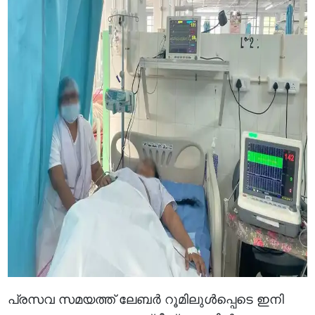
പ്രസവ സമയത്ത് ലേബര്‍ റൂമിലുള്‍പ്പെടെ ഇനി