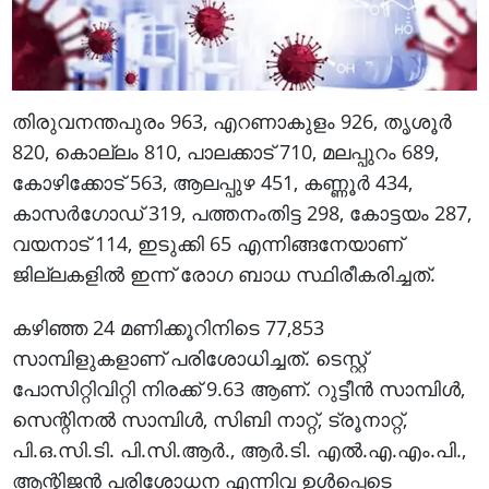
തിരുവനന്തപുരം 963, എറണാകുളം 926, തൃശൂര്‍
820, കൊല്ലം 810, പാലക്കാട് 710, മലപ്പുറം 689,
കോഴിക്കോട് 563, ആലപ്പുഴ 451, കണ്ണൂര്‍ 434,
കാസര്‍ഗോഡ് 319, പത്തനംതിട്ട 298, കോട്ടയം 287,
വയനാട് 114, ഇടുക്കി 65 എന്നിങ്ങനേയാണ്
ജില്ലകളില്‍ ഇന്ന് രോഗ ബാധ സ്ഥിരീകരിച്ചത്.
കഴിഞ്ഞ 24 മണിക്കൂറിനിടെ 77,853
സാമ്പിളുകളാണ് പരിശോധിച്ചത്. ടെസ്റ്റ്
പോസിറ്റിവിറ്റി നിരക്ക് 9.63 ആണ്. റുട്ടീന്‍ സാമ്പിള്‍,
സെന്റിനല്‍ സാമ്പിള്‍, സിബി നാറ്റ്, ട്രൂനാറ്റ്,
പി.ഒ.സി.ടി. പി.സി.ആര്‍., ആര്‍.ടി. എല്‍.എ.എം.പി.,
ആന്റിജന്‍ പരിശോധന എന്നിവ ഉള്‍പ്പെടെ