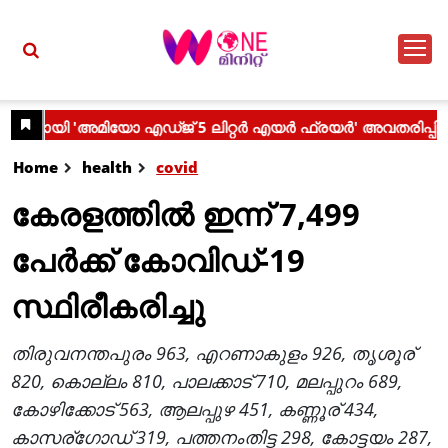
Home
health
covid
കേരളത്തില്‍ ഇന്ന് 7,499
പേര്‍ക്ക് കോവിഡ്-19
സ്ഥിരീകരിച്ചു
തിരുവനന്തപുരം 963, എറണാകുളം 926, തൃശൂര്
820, കൊല്ലം 810, പാലക്കാട് 710, മലപ്പുറം 689,
കോഴിക്കോട് 563, ആലപ്പുഴ 451, കണ്ണൂര് 434,
കാസര്ഗോഡ് 319, പത്തനംതിട്ട 298, കോട്ടയം 287,