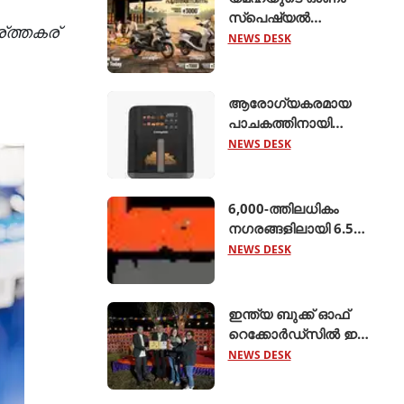
സ്പെഷ്യൽ
്ത്തകര്
ഓഫറുകൾ
NEWS DESK
പ്രഖ്യാപിച്ചു;
എക്സ്എസ്ആർ155,
ഹൈബ്രിഡ്
ആരോഗ്യകരമായ
സ്കൂട്ടറുകൾ
പാചകത്തിനായി
എന്നിവയ്ക്ക്
'അമിയോ എഡ്ജ് 5
NEWS DESK
ആകർഷകമായ
ലിറ്റർ എയർ ഫ്രയർ'
ക്യാഷ്ബാക്കും
അവതരിപ്പിച്ച്
ഇൻഷുറൻസ്
ക്രോംപ്റ്റൺ
6,000-ത്തിലധികം
ആനുകൂല്യങ്ങളു
നഗരങ്ങളിലായി 6.5
ലക്ഷം റൂട്ടുകളെ
NEWS DESK
ബന്ധിപ്പിച്ച് ബസ് 2.0
ആരംഭിച്ച് ക്ലിയര്‍ട്രിപ്പ്
ഇന്ത്യ ബുക്ക് ഓഫ്
റെക്കോര്‍ഡ്‌സില്‍ ഇടം
നേടി നിസ്സാന്‍ ‍ടെക്ടൺ
NEWS DESK