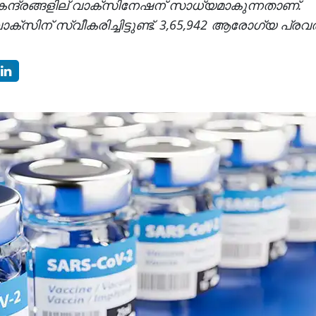
 കേന്ദ്രങ്ങളില് വാക്സിനേഷന് സാധ്യമാകുന്നതാണ്.
സിന് സ്വീകരിച്ചിട്ടുണ്ട്. 3,65,942 ആരോഗ്യ പ്രവര