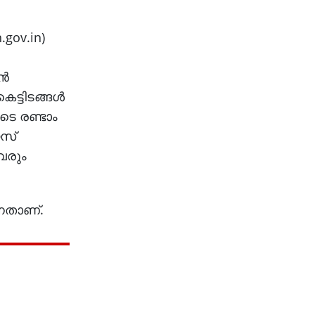
.gov.in)
്‍
ട്ടിടങ്ങള്‍
ടെ രണ്ടാം
യസ്
 വരും
്നതാണ്.