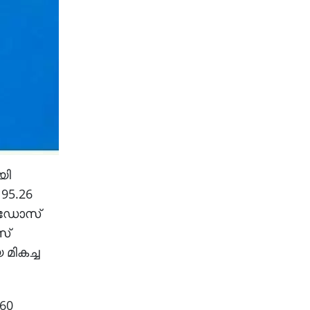
യി
 95.26
ാം ഡോസ്
സ്
മികച്ച
 60