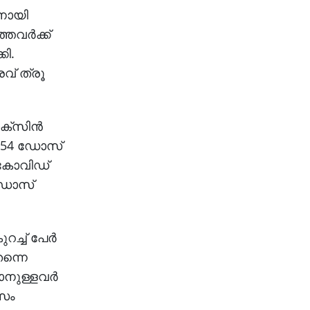
ിനായി
വര്‍ക്ക്
കി.
വ് ത്രൂ
്‌സിന്‍
57,954 ഡോസ്
ം കോവിഡ്
 ഡോസ്
്ച് പേര്‍
തന്നെ
ാനുള്ളവര്‍
വസം