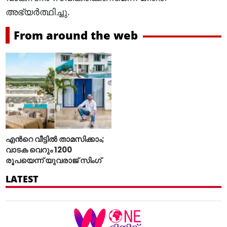
അഭ്യര്‍ത്ഥിച്ചു.
From around the web
എന്‍റെ വീട്ടില്‍ താമസിക്കാം;
വാടക വെറും 1200
രൂപയെന്ന് യുവരാജ് സിംഗ്
LATEST