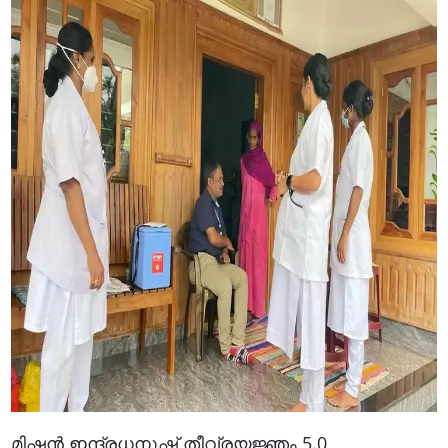
മിഷന്‍ ഇന്ദ്രധനുഷ് തീവ്രയജ്ഞം 5.0