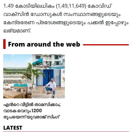
1.49 കോടിയിലധികം (1,49,11,649) കോവിഡ്
വാക്സിൻ ഡോസുകൾ സംസ്ഥാനങ്ങളുടെയും
കേന്ദ്രഭരണ പ്രദേശങ്ങളുടെയും പക്കൽ ഇപ്പോഴും
ലഭ്യമാണ്.
From around the web
എന്‍റെ വീട്ടില്‍ താമസിക്കാം;
വാടക വെറും 1200
രൂപയെന്ന് യുവരാജ് സിംഗ്
LATEST