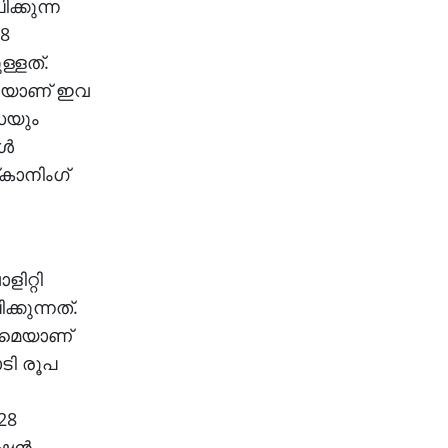
ക്കുന്ന
28
ള്ളത്.
മായാണ് ഇവ
സയും
്‍
‌കാനിംഗ്
ിറ്റി
്കുന്നത്.
റമെയാണ്
ടി രൂപ
28
ഷന്‍