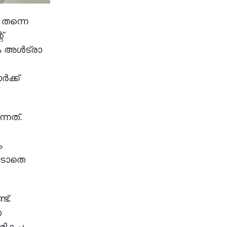
ി തന്നെ
്
 അള്‍ട്രാ
‍ക്ക്
്നത്.
ം
കൂടാതെ
ട്.
ാ
ികച്ച