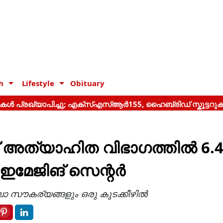
h
Lifestyle
Obituary
് അത്യാഹിത വിഭാഗത്തില്‍ 6.
േജിങ് സെന്റര്‍
ാ സൗകര്യങ്ങളും ഒരു കുടക്കീഴില്‍