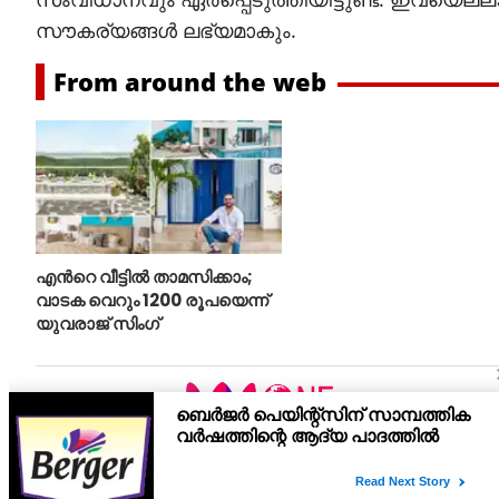
സൗകര്യങ്ങള്‍ ലഭ്യമാകും.
From around the web
എന്‍റെ വീട്ടില്‍ താമസിക്കാം;
വാടക വെറും 1200 രൂപയെന്ന്
യുവരാജ് സിംഗ്