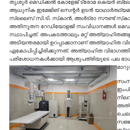
തൃശൂര്‍ മെഡിക്കല്‍ കോളേജ് ട്രോമ കെയര്‍ ബ
ആധുനിക ഇമേജിങ് സെന്റര്‍ ഉടന്‍ യാഥാര്‍ത്ഥ്യമാ
സ്ലൈസ് സി.ടി. സ്‌കാന്‍, അള്‍ട്രാ സൗണ്ട് സ്‌കാന
അതിനൂതന റേഡിയോളജി സംവിധാനങ്ങള്‍ മെഡിക്കല
സ്ഥാപിച്ചത്. അപകടത്താലും മറ്റ് അത്യാഹിതങ്
അടിയന്തരമായി ഉറപ്പാക്കാനാണ് അത്യാഹിത വി
ഏകോപിപ്പിച്ചിരിക്കുന്നത്. അത്യാഹിത വിഭാഗത്തില
പരിശോധനകള്‍ക്കായി ആശുപത്രിയുടെ പല ഭാഗ
മാറുന
സംസ്
ഇംപ്
നിലവ
അത്യ
ചെലവ
സജ്ജ
സ്ലൈ