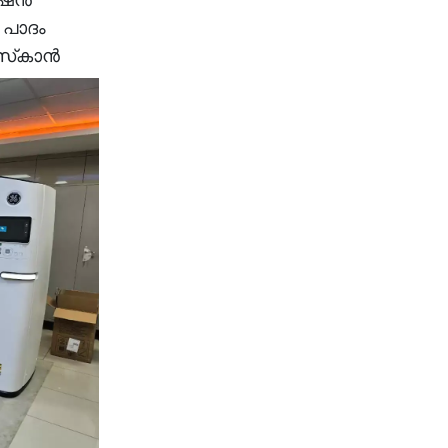
‍ പാദം
സ്‌കാന്‍