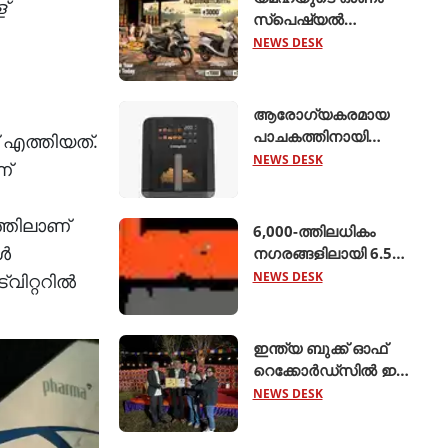
്
സ്പെഷ്യൽ
ഓഫറുകൾ
NEWS DESK
പ്രഖ്യാപിച്ചു;
എക്സ്എസ്ആർ155,
ഹൈബ്രിഡ്
ആരോഗ്യകരമായ
സ്കൂട്ടറുകൾ
പാചകത്തിനായി
 എത്തിയത്.
എന്നിവയ്ക്ക്
'അമിയോ എഡ്ജ് 5
NEWS DESK
ണ്
ആകർഷകമായ
ലിറ്റർ എയർ ഫ്രയർ'
ക്യാഷ്ബാക്കും
അവതരിപ്പിച്ച്
ഇൻഷുറൻസ്
്തിലാണ്
ക്രോംപ്റ്റൺ
6,000-ത്തിലധികം
ആനുകൂല്യങ്ങളു
്‍
നഗരങ്ങളിലായി 6.5
ലക്ഷം റൂട്ടുകളെ
NEWS DESK
വിറ്ററിൽ
ബന്ധിപ്പിച്ച് ബസ് 2.0
ആരംഭിച്ച് ക്ലിയര്‍ട്രിപ്പ്
ഇന്ത്യ ബുക്ക് ഓഫ്
റെക്കോര്‍ഡ്‌സില്‍ ഇടം
നേടി നിസ്സാന്‍ ‍ടെക്ടൺ
NEWS DESK