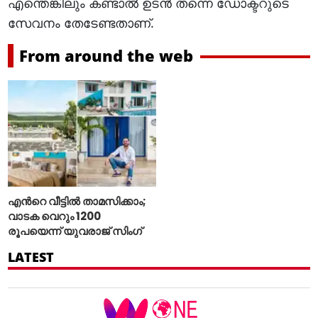
എന്തെങ്കിലും കണ്ടാല്‍ ഉടന്‍ തന്നെ ഡോക്ടറുടെ
സേവനം തേടേണ്ടതാണ്.
From around the web
എന്‍റെ വീട്ടില്‍ താമസിക്കാം;
വാടക വെറും 1200
രൂപയെന്ന് യുവരാജ് സിംഗ്
LATEST