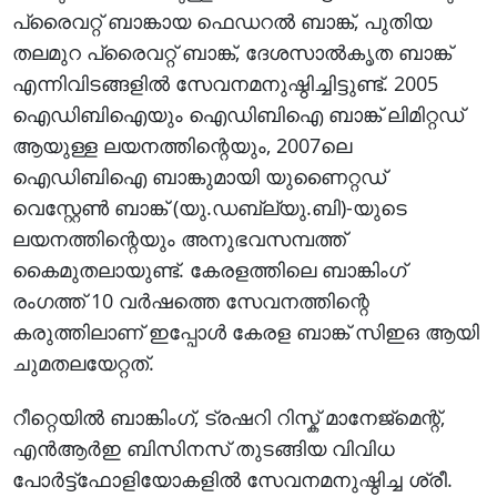
പ്രൈവറ്റ് ബാങ്കായ ഫെഡറൽ ബാങ്ക്, പുതിയ
തലമുറ പ്രൈവറ്റ് ബാങ്ക്, ദേശസാൽകൃത ബാങ്ക്
എന്നിവിടങ്ങളിൽ സേവനമനുഷ്ഠിച്ചിട്ടുണ്ട്. 2005
ഐഡിബിഐയും ഐഡിബിഐ ബാങ്ക് ലിമിറ്റഡ്
ആയുള്ള ലയനത്തിന്റെയും, 2007ലെ
ഐഡിബിഐ ബാങ്കുമായി യുണൈറ്റഡ്
വെസ്റ്റേൺ ബാങ്ക് (യു.ഡബ്ല്യു.ബി)-യുടെ
ലയനത്തിന്റെയും അനുഭവസമ്പത്ത്
കൈമുതലായുണ്ട്. കേരളത്തിലെ ബാങ്കിംഗ്
രംഗത്ത് 10 വർഷത്തെ സേവനത്തിന്റെ
കരുത്തിലാണ് ഇപ്പോൾ കേരള ബാങ്ക് സിഇഒ ആയി
ചുമതലയേറ്റത്.
റീറ്റെയിൽ ബാങ്കിംഗ്, ട്രഷറി റിസ്ക് മാനേജ്മെന്റ്,
എൻആർഇ ബിസിനസ് തുടങ്ങിയ വിവിധ
പോർട്ട്ഫോളിയോകളിൽ സേവനമനുഷ്ഠിച്ച ശ്രീ.