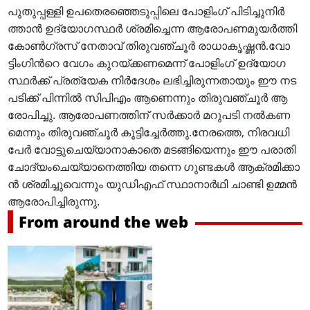
പു​തു​പ്പ​ള്ളി ഉ​പ​തെ​ര​ഞ്ഞെ​ടു​പ്പി​ലെ പോ​ളിം​ഗ് പി​ടി​ച്ചു​നി​ർ​
ത്താ​ൻ ഉ​ദ്യോ​ഗ​സ്ഥ​ർ ശ്ര​മി​ച്ചെ​ന്ന ആ​രോ​പ​ണ​മു​യ​ർ​ത്തി
കോ​ൺ​ഗ്ര​സ് നേ​താ​വ് തി​രു​വ​ഞ്ചൂ​ർ രാ​ധാ​കൃ​ഷ്ണ​ൻ.വോ​
ട്ടിം​ഗിന്‍റെ വേ​ഗം കു​റ​യ്ക്ക​ണ​മെ​ന്ന് പോ​ളിം​ഗ് ഉ​ദ്യോ​ഗ​
സ്ഥ​ർ​ക്ക് പ്ര​ത്യേ​ക നി​ർ​ദേ​ശം ല​ഭി​ച്ചി​രു​ന്ന​താ​യും ഈ ​ന​ട​
പ​ടി​ക്ക് പി​ന്നി​ൽ സി​പി​എം ആ​ണെ​ന്നും തി​രു​വ​ഞ്ചൂ​ർ ആ​
രോ​പി​ച്ചു. ആ​രോ​പ​ണ​ത്തി​ന് സ​ർ​ക്കാ​ർ മ​റു​പ​ടി ന​ൽ​ക​ണ​
മെ​ന്നും തി​രു​വ​ഞ്ചൂ​ർ കൂ​ട്ടി​ച്ചേ​ർ​ത്തു.നേ​ര​ത്തെ, നി​ര​വ​ധി
പേ​ർ വോ​ട്ടു​ചെ​യ്യാ​നാ​കാ​തെ മ​ട​ങ്ങി​യെ​ന്നും ഈ ​പ​രാ​തി
ചോ​ദ്യം​ചെ​യ്യാ​നെ​ത്തി​യ ത​ന്നെ ഗു​ണ്ട​ക​ൾ ആ​ക്ര​മി​ക്കാ​
ൻ ശ്ര​മി​ച്ചു​വെ​ന്നും യു​ഡി​എ​ഫ് സ്ഥാ​നാ​ർ​ഥി ചാ​ണ്ടി ഉ​മ്മ​ൻ
ആ​രോ​പി​ച്ചി​രു​ന്നു.
From around the web