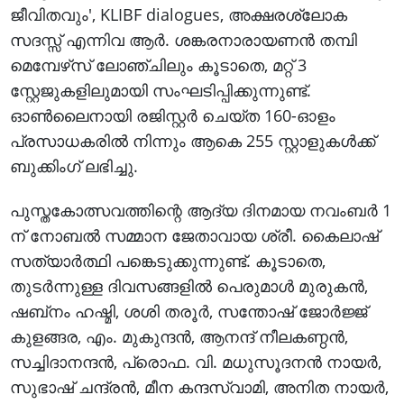
ജീവിതവും', KLIBF dialogues, അക്ഷരശ്ലോക
സദസ്സ് എന്നിവ ആർ. ശങ്കരനാരായണൻ തമ്പി
മെമ്പേഴ്‌സ് ലോഞ്ചിലും കൂടാതെ, മറ്റ് 3
സ്റ്റേജുകളിലുമായി സംഘടിപ്പിക്കുന്നുണ്ട്.
ഓൺലൈനായി രജിസ്റ്റർ ചെയ്ത 160-ഓളം
പ്രസാധകരിൽ നിന്നും ആകെ 255 സ്റ്റാളുകൾക്ക്
ബുക്കിംഗ് ലഭിച്ചു.
പുസ്തകോത്സവത്തിന്റെ ആദ്യ ദിനമായ നവംബർ 1
ന് നോബൽ സമ്മാന ജേതാവായ ശ്രീ. കൈലാഷ്
സത്യാർത്ഥി പങ്കെടുക്കുന്നുണ്ട്. കൂടാതെ,
തുടർന്നുള്ള ദിവസങ്ങളിൽ പെരുമാൾ മുരുകൻ,
ഷബ്‌നം ഹഷ്മി, ശശി തരൂർ, സന്തോഷ് ജോർജ്ജ്
കുളങ്ങര, എം. മുകുന്ദൻ, ആനന്ദ് നീലകണ്ഠൻ,
സച്ചിദാനന്ദൻ, പ്രൊഫ. വി. മധുസൂദനൻ നായർ,
സുഭാഷ് ചന്ദ്രൻ, മീന കന്ദസ്വാമി, അനിത നായർ,