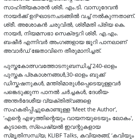
സാഹിത്യകാരൻ ശ്രീ. എം.ടി. വാസുദേവൻ
നായർക്ക് ഉദ്ഘാടനചടങ്ങിൽ വച്ച് നൽകുന്നതാണ്.
ശ്രീ. അശോകൻ ചരുവിൽ, ശ്രീമതി പ്രിയ കെ.
നായര്‍, നിയമസഭാ സെക്രട്ടറി ശ്രീ. എ.എം.
ബഷീർ എന്നിവർ അംഗങ്ങളായ ജൂറി പാനലാണ്
അവാർഡ് ജേതാവിനെ തീരുമാനിച്ചത്.
പുസ്തകോത്സവത്തോടനുബന്ധിച്ച് 240-ഓളം
പുസ്തക പ്രകാശനങ്ങൾ,30-ഓളം ബുക്ക്
ഡിസ്കഷനുകൾ, മന്ത്രിമാരുൾപ്പെടെയുള്ളവർ
പങ്കെടുക്കുന്ന പാനല്‍ ചർച്ചകൾ, ദേശീയ-
അന്തർദേശീയ വ്യക്തിത്വങ്ങളെ
സഹകരിപ്പിച്ചുകൊണ്ടുള്ള ‘Meet the Author’,
‘എന്റെ എഴുത്തിന്റെയും വായനയുടെയും ലോകം',
കൂടാതെ, സ്പെഷ്യൽ ഇവന്റുകളായ
സ്‌മൃതിസന്ധ്യ, KLIBF Talks, കവിയരങ്ങ്, ‘കവിയും