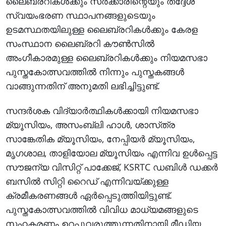
ലൈബ്രറികൾക്കും സർക്കാരിന്റെയും തദ്ദേശ
സ്വയംഭരണ സ്ഥാപനങ്ങളുടെയും
ഉടമസ്ഥതയിലുള്ള ലൈബ്രറികൾക്കും കേരള
സംസ്ഥാന ലൈബ്രറി കൗൺസിൽ
അംഗീകാരമുള്ള ലൈബ്രറികൾക്കും നിയമസഭാ
പുസ്തകോത്സവത്തിൽ നിന്നും പുസ്തകങ്ങൾ
വാങ്ങുന്നതിന് അനുമതി ലഭിച്ചിട്ടുണ്ട്.
സന്ദർശക വിദ്യാർത്ഥികൾക്കായി നിയമസഭാ
മ്യൂസിയം, അസംബ്ലി ഹാൾ, ശാസ്‌ത്ര
സാങ്കേതിക മ്യൂസിയം, നേപ്പിയർ മ്യൂസിയം,
മൃഗശാല, താളിയോല മ്യൂസിയം എന്നിവ ഉൾപ്പെട്ട
സൗജന്യ വിസിറ്റ് പാക്കേജ്, KSRTC ഡബിൾ ഡക്കർ
ബസിൽ സിറ്റി റൈഡ് എന്നിവയ്ക്കുള്ള
ക്രമീകരണങ്ങൾ ഏർപ്പെടുത്തിയിട്ടുണ്ട്.
പുസ്തകോത്സവത്തിൽ വിവിധ മാധ്യമങ്ങളുടെ
സഹകരണം ഉറപ്പുവരുത്തുന്നതിനായി മീഡിയ