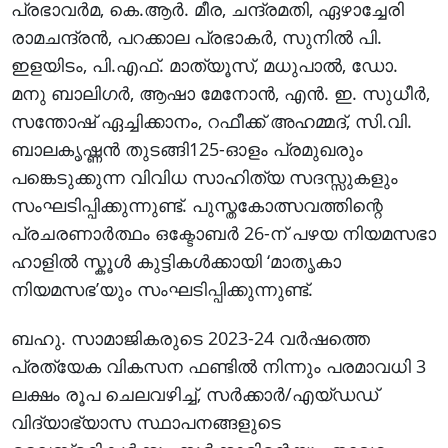
പ്രഭാവർമ, കെ.ആർ. മീര, ചന്ദ്രമതി, ഏഴാച്ചേരി
രാമചന്ദ്രൻ, പറക്കാല പ്രഭാകർ, സുനിൽ പി.
ഇളയിടം, പി.എഫ്. മാത്യൂസ്, മധുപാൽ, ഡോ.
മനു ബാലിഗർ, ആഷാ മേനോൻ, എൻ. ഇ. സുധീർ,
സന്തോഷ് ഏച്ചിക്കാനം, റഫീക്ക് അഹമ്മദ്, സി.വി.
ബാലകൃഷ്ണൻ തുടങ്ങി125-ഓളം പ്രമുഖരും
പങ്കെടുക്കുന്ന വിവിധ സാഹിത്യ സദസ്സുകളും
സംഘടിപ്പിക്കുന്നുണ്ട്. പുസ്തകോത്സവത്തിന്റെ
പ്രചരണാർത്ഥം ഒക്ടോബർ 26-ന് പഴയ നിയമസഭാ
ഹാളിൽ സ്കൂൾ കുട്ടികൾക്കായി ‘മാതൃകാ
നിയമസഭ’യും സംഘടിപ്പിക്കുന്നുണ്ട്.
ബഹു. സാമാജികരുടെ 2023-24 വർഷത്തെ
പ്രത്യേക വികസന ഫണ്ടിൽ നിന്നും പരമാവധി 3
ലക്ഷം രൂപ ചെലവഴിച്ച്, സർക്കാർ/എയ്ഡഡ്
വിദ്യാഭ്യാസ സ്ഥാപനങ്ങളുടെ