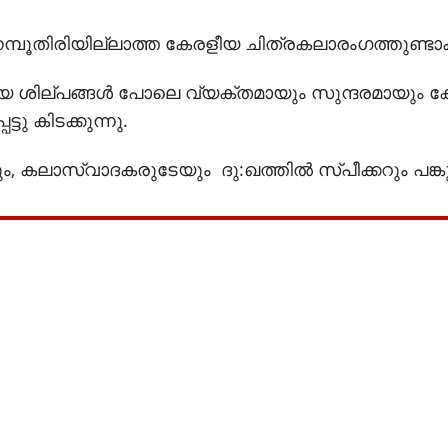
മ്പൂതിരിയില്ലാത്ത കേരളീയ ചിത്രകലാരംഗത്തുണ്ട
യ ശില്പങ്ങൾ പോലെ വ്യക്തമായും സുന്ദരമായും 
്ടു കിടക്കുന്നു.
യും, കലാസ്വാദകരുടേയും ദു:ഖത്തിൽ സ്പീക്കറും പങ്കു