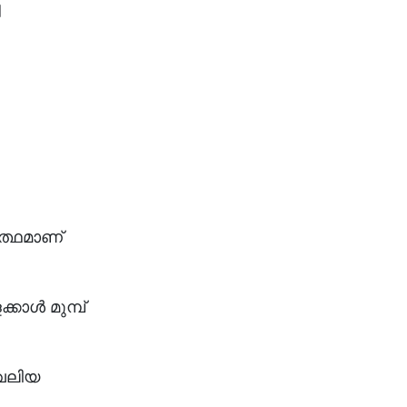
ച
ർത്ഥമാണ്
കാൾ മുമ്പ്
 വലിയ