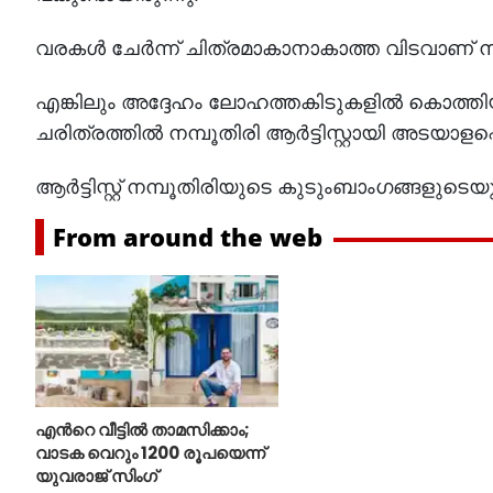
വരകൾ ചേർന്ന് ചിത്രമാകാനാകാത്ത വിടവാണ് ന
എങ്കിലും അദ്ദേഹം ലോഹത്തകിടുകളിൽ കൊത്തി
ചരിത്രത്തിൽ നമ്പൂതിരി ആർട്ടിസ്റ്റായി അടയാളപ്പെട
ആർട്ടിസ്റ്റ് നമ്പൂതിരിയുടെ കുടുംബാംഗങ്ങളുടെ
From around the web
എന്‍റെ വീട്ടില്‍ താമസിക്കാം;
വാടക വെറും 1200 രൂപയെന്ന്
യുവരാജ് സിംഗ്