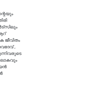
്റെയും
തിരി
്‌സിലും
ആറ്
ഗിക ജീവിതം
വദേവ് ,
എന്നിവരുടെ
ം ലോകവും
്യൻ
ുൻ