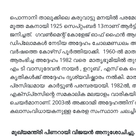
പൊന്നാനി താലൂക്കിലെ കരുവാട്ടു മനയിൽ പരമേ
മൂത്ത മകനായി 1925 സെപ്റ്റംബർ 13നാണ് ആർട്ടിസ്
ജനിച്ചത്. ഗവൺമെന്റ് കോളേജ് ഓഫ് ഫൈൻ ആർ
ഡിപ്ലോമകൾ നേടിയ അദ്ദേഹം ചോലമണ്ഡലം ആർട്ടി
വർഷത്തെ കോഴ്‌സ് പൂർത്തിയാക്കി. 1960-ൽ മാതൃഭൂ
ആരംഭിച്ച അദ്ദേഹം 1982 വരെ മാതൃഭൂമിയിൽ ത
എം ടി വാസുദേവൻ നായർ , ഉറൂബ് , എസ് കെ പൊറ്
കൃതികൾക്ക് അദ്ദേഹം ദൃശ്യവിഷ്ക്കാരം നൽകി. മ
പ്രസിദ്ധമായ കാർട്ടൂൺ പരമ്പരയായി. 1982ൽ, അ
എക്സ്പ്രസിന്റെ സമകാലിക മലയാളം വാരികയില
ചെയർമാനാണ്. 2003ൽ അക്കാദമി അദ്ദേഹത്തിന് 
കലാസംവിധായകനുള്ള കേരള സംസ്ഥാന ചലച്ചിത്ര 
മുഖ്യമന്ത്രി പിണറായി വിജയൻ അനുശോചിച്ചു.