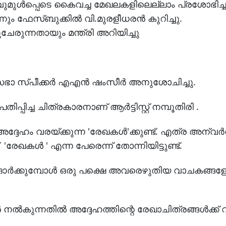
മുൾപ്പെടെ കൈവച്ച മേഖലകളിലെല്ലാം പ്രശോഭിച്
നും ഫേസ്ബുക്കിൽ വി.മുരളീധരൻ കുറിച്ചു.
ചേരുന്നതായും മന്ത്രി അറിയിച്ചു
ിയമസഭാ സ്പീക്കർ എഎൻ ഷംസീർ അനുശോചിച്ചു.
്പിച്ച ചിത്രകാരനാണ് ആർട്ടിസ്റ്റ് നമ്പൂതിരി .
അദ്ദേഹം വരയ്ക്കുന്ന 'രേഖകൾ'ക്കുണ്ട്. എത്ര അന്വ
രേഖകൾ ' എന്ന പേരെന്ന് തോന്നിയിട്ടുണ്ട്.
ഓർക്കുമ്പോൾ ഒരു പക്ഷെ അവരെഴുതിയ വാചകങ്ങളേക്
 നൽകുന്നതിൽ അദ്ദേഹത്തിന്റെ രേഖാചിത്രങ്ങൾക്ക്