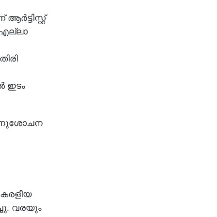
്ടിസ്റ്റ്
 എല്ലാ
തിരി
ൽ ഇടം
ി അനുശോചന
 കേരളീയ
ചു. വരയും