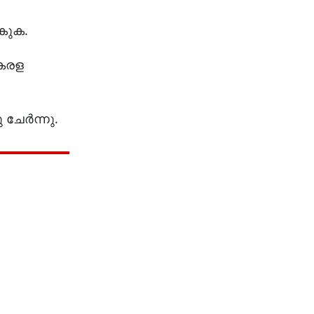
ാകുക.
കേരള
 ചേർന്നു.