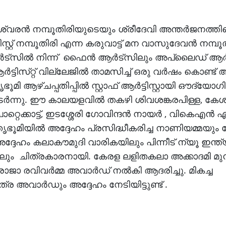
ശ്വരൻ നമ്പൂതിരിയുടെയും ശ്രീദേവി അന്തർജനത്തിന
റ്റ് നമ്പൂതിരി എന്ന കരുവാട്ട് മന വാസുദേവൻ നമ്പൂ
ട്‌സിൽ നിന്ന് ഫൈൻ ആർട്‌സിലും അപ്ലൈഡ് ആർട
സ്‌റ്റ് വില്ലേജിൽ താമസിച്ച് ഒരു വർഷം കൊണ്ട് 
മി ആഴ്ചപ്പതിപ്പിൽ സ്റ്റാഫ് ആർട്ടിസ്റ്റായി ഔദ്യോ
ുടർന്നു. ഈ കാലയളവിൽ തകഴി ശിവശങ്കരപിള്ള, കേശ
റെക്കാട്ട്, ഇടശ്ശേരി ഗോവിന്ദൻ നായർ , വികെഎൻ 
ാതൃഭൂമിയിൽ അദ്ദേഹം പ്രസിദ്ധീകരിച്ച നാണിയമ്മയു
ദ്ദേഹം കലാകൗമുദി വാരികയിലും പിന്നീട് ന്യൂ ഇന്ത
ും ചിത്രകാരനായി. കേരള ലളിതകലാ അക്കാദമി മ
രാജാ രവിവർമ്മ അവാർഡ് നൽകി ആദരിച്ചു. മികച്ച
അവാർഡും അദ്ദേഹം നേടിയിട്ടുണ്ട് .