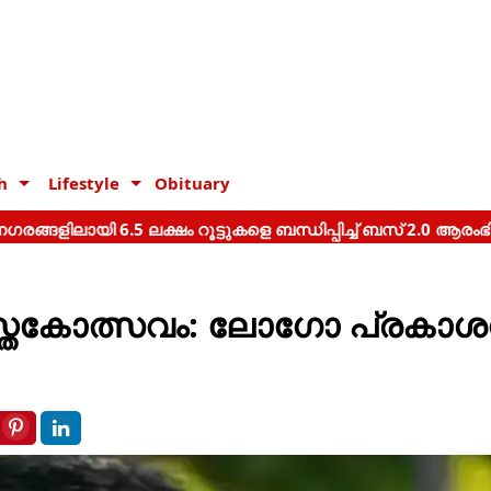
h
Lifestyle
Obituary
ുസ്തകോത്സവം: ലോഗോ പ്രകാ