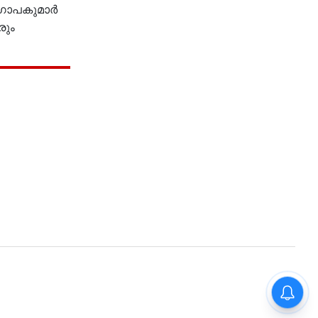
ം ഗോപകുമാർ
രും