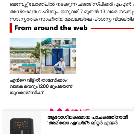
മെമ്പേഴ്സ് ലോഞ്ചിൽ നടക്കുന്ന ചടങ്ങ് സ്പീക്കർ എ.എ
അധ്യക്ഷത വഹിക്കും. ജനുവരി 7 മുതൽ 13 വരെ നടക്ക
സാംസ്കാരിക സാഹിത്യ മേഖലയിലെ പ്രശസ്ത വ്യക്തികള
From around the web
എന്‍റെ വീട്ടില്‍ താമസിക്കാം;
വാടക വെറും 1200 രൂപയെന്ന്
യുവരാജ് സിംഗ്