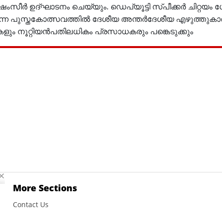
ൻ.ഷംസീർ ഉദ്ഘാടനം ചെയ്യും. ഡെപ്യൂട്ടി സ്പീക്കർ ചിറ്റയ
ുന്ന പുസ്തകോത്സവത്തിൽ ദേശീയ അന്തർദേശീയ എഴുത്തുകാ
ും നൂറ്റിയൻപതിലധികം പ്രസാധകരും പങ്കെടുക്കും
More Sections
Contact Us