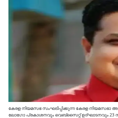
കേരള നിയമസഭ സംഘടിപ്പിക്കുന്ന കേരള നിയമസഭാ അന്താര
ലോഗോ പ്രകാശനവും വെബ്സൈറ്റ് ഉദ്ഘാടനവും 23 ന് വ