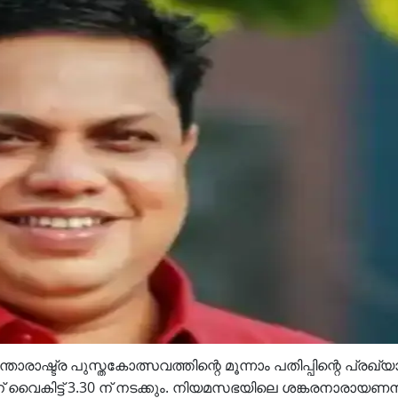
ാഷ്ട്ര പുസ്തകോത്സവത്തിന്റെ മൂന്നാം പതിപ്പിന്റെ പ്രഖ്
ൈകിട്ട് 3.30 ന് നടക്കും. നിയമസഭയിലെ ശങ്കരനാരായണൻ