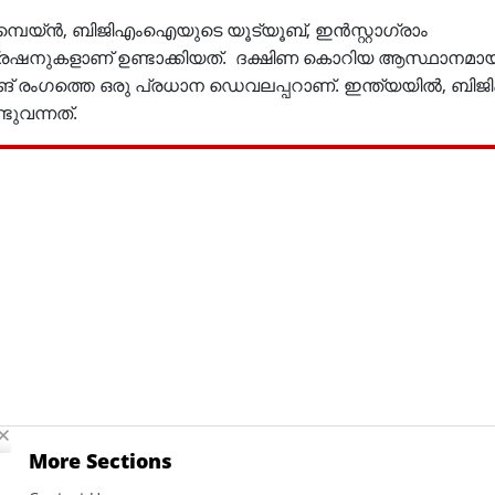
്പെയ്ൻ, ബിജിഎംഐയുടെ യൂട്യൂബ്, ഇൻസ്റ്റാഗ്രാം
ംപ്രഷനുകളാണ് ഉണ്ടാക്കിയത്. ദക്ഷിണ കൊറിയ ആസ്ഥാനമായ
യിമിങ് രംഗത്തെ ഒരു പ്രധാന ഡെവലപ്പറാണ്. ഇന്ത്യയിൽ, 
ുവന്നത്.
More Sections