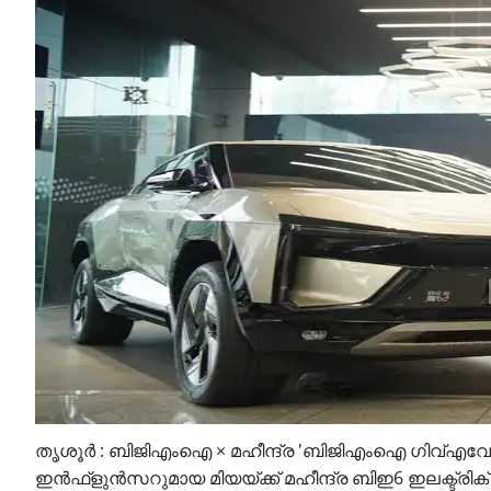
തൃശൂർ : ബിജിഎംഐ × മഹീന്ദ്ര 'ബിജിഎംഐ ഗിവ്എവേ'
ഇൻഫ്ളുൻസറുമായ മിയയ്ക്ക് മഹീന്ദ്ര ബിഇ6 ഇലക്ട്രിക് എസ