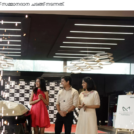
സമ്മാനദാന ചടങ്ങ് നടന്നത്.