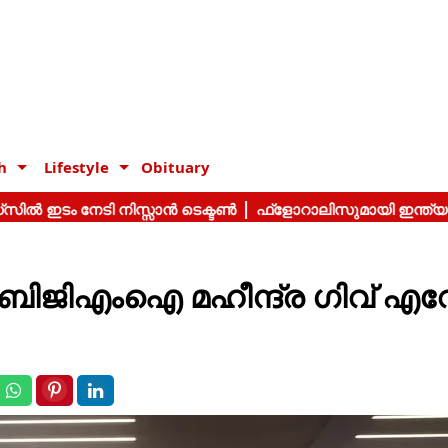
h
Lifestyle
Obituary
 ബിജിഎംഐ മഹീന്ദ്ര ഗിവ് എവ