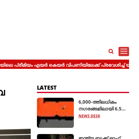
LATEST
േ
6,000-ത്തിലധികം
നഗരങ്ങളിലായി 6.5
ലക്ഷം റൂട്ടുകളെ
NEWS DESK
ബന്ധിപ്പിച്ച് ബസ് 2.0
ആരംഭിച്ച് ക്ലിയര്‍ട്രിപ്പ്
ഇന്ത്യ ബുക്ക് ഓഫ്