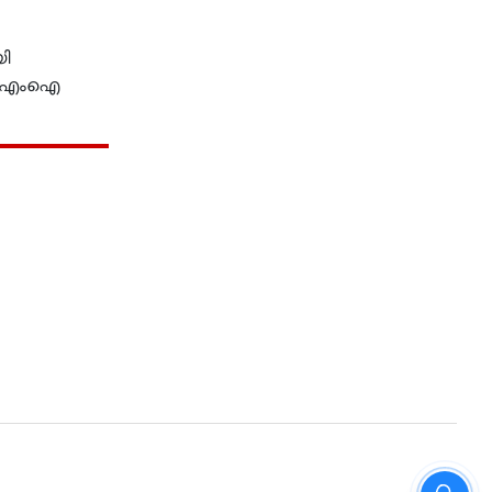
ി
ബിജിഎംഐ