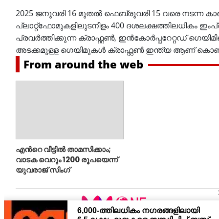
2025 ജനുവരി 16 മുതൽ ഫെബ്രുവരി 15 വരെ നടന്ന കാമ
പ്ലാറ്റ്‌ഫോമുകളിലുടനീളം 400 ദശലക്ഷത്തിലധികം ഇ
പ്രവർത്തിക്കുന്ന ക്രാഫ്റ്റൺ, ഇൻകോർപ്പറേറ്റഡ് ഗെ
അടക്കമുള്ള ഗെയിമുകൾ ക്രാഫ്റ്റൺ ഇന്ത്യ ആണ് കൊണ്ട
From around the web
എന്‍റെ വീട്ടില്‍ താമസിക്കാം;
വാടക വെറും 1200 രൂപയെന്ന്
യുവരാജ് സിംഗ്