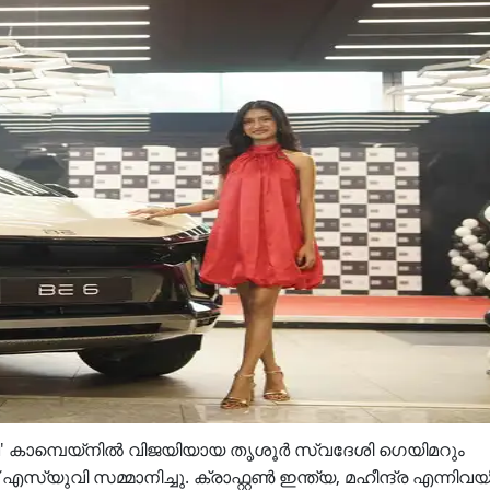
 കാമ്പെയ്‌നിൽ വിജയിയായ തൃശൂർ സ്വദേശി ഗെയിമറും
്‌യുവി സമ്മാനിച്ചു. ക്രാഫ്റ്റൺ ഇന്ത്യ, മഹീന്ദ്ര എന്നിവ