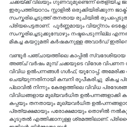
ചക്കയ്ക്ക് വിലയും ഗുണവുമുണ്ടെന്ന് തെളിയിച്ച ജ
ഇരുപത്തിയാറാം സ്റ്റാളിൽ ഒരുക്കിയിരിക്കുന്ന ജാക്മ
സംസ്കരിച്ചെടുത്ത് തനതായ രുചിയിൽ രൂപപ്പെടുത്
പ്രിയപെട്ടതാണ്. പൂർണ്ണമായും വിയറ്റ്നാം ടെക്നോ
സംസ്കരിച്ചെടുക്കുമ്പോഴും നഷ്ടപെടുന്നില്ല 
മികച്ച കയറ്റുമതി കർഷകനുള്ള അവാർഡ് ഇതിന
വണ്ടൂർ പഞ്ചായത്തിലെ കാപ്പിൽ സ്വദേശിയാ
അഞ്ച് വർഷം മുമ്പ് ചക്കയുടെ വിദേശ വിപണന സാ
വിവിധ ഉൽപന്നങ്ങൾ ഗൾഫ്, യൂറോപ്പ്, അമേരിക്ക ത
ചെയ്യുന്നതിനായി കമ്പനി രൂപീകരിച്ചു മികച്ച
പ്ലാവിൽ നിന്നും കേരളത്തിലെ വിവിധ പ്രദേശങ്ങള
വിവിധങ്ങളായ മൂല്യവർധിത ഉൽപന്നങ്ങളാക്കി കയറ
കപ്പയും തനതായും മൂല്യവർധിത ഉൽപന്നങ്ങളായു
പ്രത്യക്ഷമായും പരോക്ഷമായും തൊഴിൽ നൽകു
കൂടുതൽ എത്തിക്കാനുള്ള ശ്രമത്തിലാണ്. പ്രിസ്
ഇതിന്റെ നിർമ്മാതാക്കൾ.