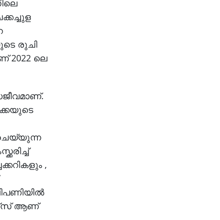
നിലെ
ക്കച്ചുള
െ
യുടെ രുചി
ണ് 2022 ലെ
ജീവമാണ്.
ക്കയുടെ
ചെയ്യുന്ന
കരിച്ച്
്കറികളും ,
 വിപണിയിൽ
്ട്സ് ആണ്