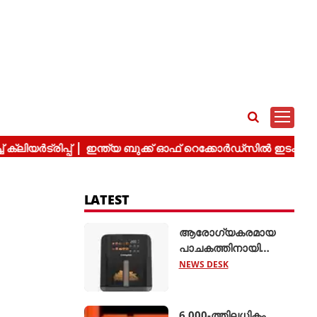
LATEST
ആരോഗ്യകരമായ
പാചകത്തിനായി
'അമിയോ എഡ്ജ് 5
NEWS DESK
ലിറ്റർ എയർ ഫ്രയർ'
അവതരിപ്പിച്ച്
ക്രോംപ്റ്റൺ
6,000-ത്തിലധികം