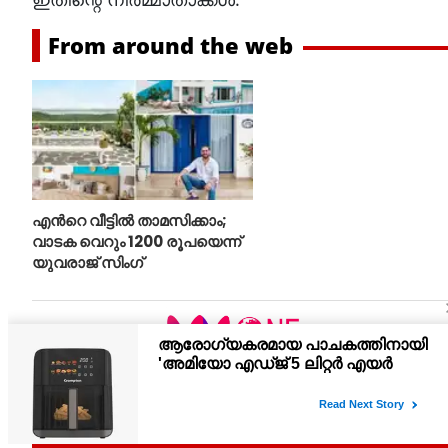
From around the web
എന്‍റെ വീട്ടില്‍ താമസിക്കാം;
വാടക വെറും 1200 രൂപയെന്ന്
യുവരാജ് സിംഗ്