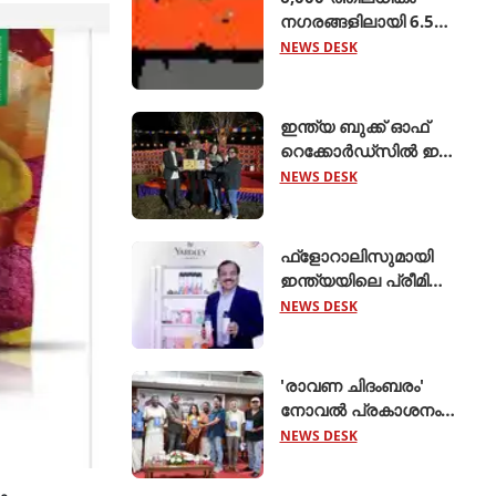
നഗരങ്ങളിലായി 6.5
ലക്ഷം റൂട്ടുകളെ
NEWS DESK
ബന്ധിപ്പിച്ച് ബസ് 2.0
ആരംഭിച്ച് ക്ലിയര്‍ട്രിപ്പ്
ഇന്ത്യ ബുക്ക് ഓഫ്
റെക്കോര്‍ഡ്‌സില്‍ ഇടം
നേടി നിസ്സാന്‍ ‍ടെക്ടൺ
NEWS DESK
ഫ്‌ളോറാലിസുമായി
ഇന്ത്യയിലെ പ്രീമിയം
എയര്‍ കെയര്‍
NEWS DESK
വിപണിയിലേക്ക്
പ്രവേശിച്ച് യാര്‍ഡ്ലി
ലണ്ടന്‍
'രാവണ ചിദംബരം'
നോവല്‍ പ്രകാശനം
ചെയ്തു
NEWS DESK