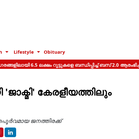
h
Lifestyle
Obituary
'ജാക്മി' കേരളീയത്തിലും
തപൂർവമായ ജനത്തിരക്ക്