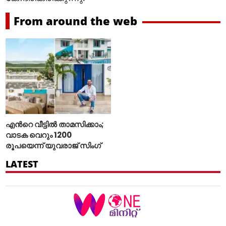
From around the web
എന്‍റെ വീട്ടില്‍ താമസിക്കാം;
വാടക വെറും 1200
രൂപയെന്ന് യുവരാജ് സിംഗ്
LATEST