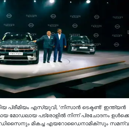
യ പ്രീമിയം എസ്‌യുവി, 'നിസാൻ ടെക്ടൺ' ഇന്ത്യൻ
യമായ മോഡലായ പട്രോളിൽ നിന്ന് പ്രചോദനം ഉൾക്കൊ
് ഡിസൈനും മികച്ച എയറോഡൈനാമിക്സും സമന്വയിപ്