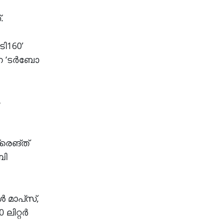
.
ി160’
്ന ‘ടർബോ
ം
രെങ്ത്
ബി
മാപ്‌സ്,
ലിറ്റർ