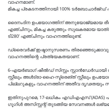
വാഹനമാണ്.
മികച്ച പ്രകടനത്തിനായി 100% ടർബോചാർജ്ഡ് എ
ദൈനംദിന ഉപയോഗത്തിന് അനുയോജ്യമായ രീതിയ
എഞ്ചിനും, മികച്ച കരുത്തും സുഖകരമായ യാത്രയ
ടി280’ എഞ്ചിനും വാഹനത്തിലുണ്ട്.
ഡ്രൈവർക്ക് ഇഷ്ടാനുസരണം തിരഞ്ഞെടുക്കാവു
വാഹനത്തിന്റെ പ്രത്യേകതയാണ്.
6-എയർബാഗ് ഷീൽഡ് സിസ്റ്റം സ്റ്റാൻഡേർഡായി വ
സ്റ്റീലും അൾട്രാ-ഹൈ-സ്ട്രെങ്ത് സ്റ്റീലും ഉപ
പില്ലറുകളും വാഹനത്തിന് അതീവ ദൃഢതയും സുരക്ഷ
ഇതിനുപുറമെ, 17-ലധികം എഡിഎഎസ് (ADAS) ഫീച്ച
ഗൂഗിൾ അസിസ്റ്റന്റ് തുടങ്ങിയ സേവനങ്ങൾ ലഭ്യമാ