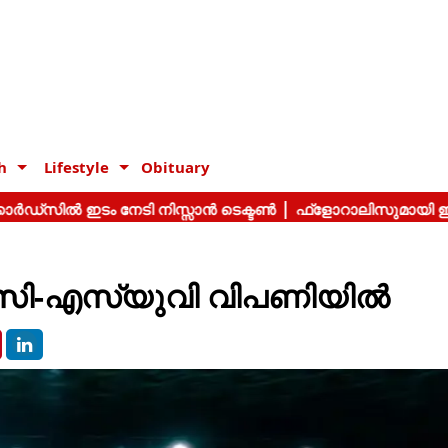
h
Lifestyle
Obituary
ം സി-എസ്‌യുവി വിപണിയിൽ