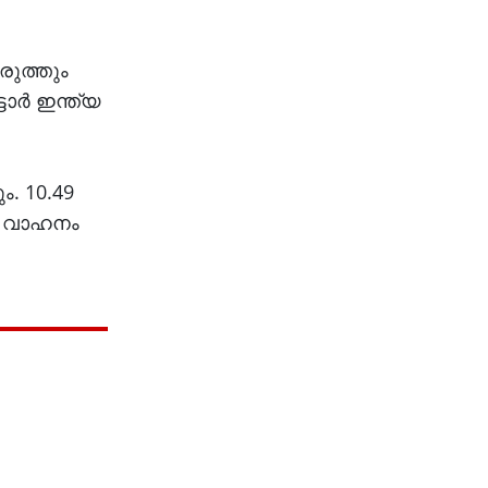
രുത്തും
ടോർ ഇന്ത്യ
ം. 10.49
ും വാഹനം