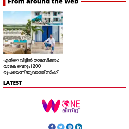
From around the web
എന്‍റെ വീട്ടില്‍ താമസിക്കാം;
വാടക വെറും 1200
രൂപയെന്ന് യുവരാജ് സിംഗ്
LATEST