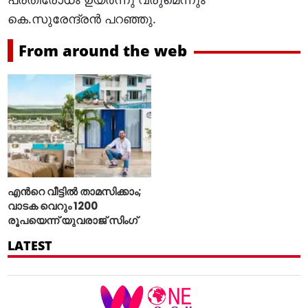
കെ.സുരേന്ദ്രൻ പറഞ്ഞു.
From around the web
എന്‍റെ വീട്ടില്‍ താമസിക്കാം;
വാടക വെറും 1200
രൂപയെന്ന് യുവരാജ് സിംഗ്
LATEST