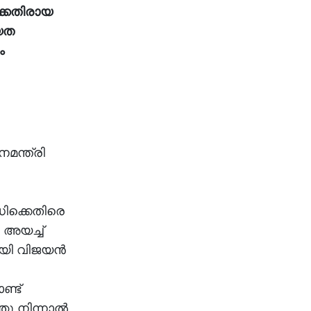
്കെതിരായ
ീയത
ം
മന്ത്രി
ധിക്കെതിരെ
െ അയച്ച്
ി വിജയന്‍
്ട്
ു നിന്നാല്‍