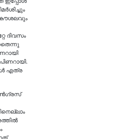
് ഇപ്പോള്‍
്‍ശിച്ചും
ള കൗശലവും
റ്റേ ദിവസം
തെന്നു
ിണറായി
് പിണറായി.
ള്‍ എത്ര
്‍ഗ്രസ്
തിനെല്ലാം
ത്തില്‍
ം
നത്