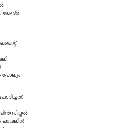
്‍
 കേന്ദ്ര-
ലമെന്റ്
േലി
ി
്‍ പോലും
ോദിച്ചത്.
്‍സിപ്പല്‍
 ലാവലിന്‍