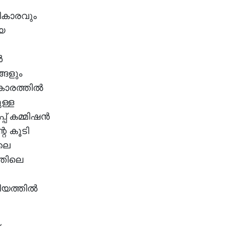
ികാരവും
ായ
‍
്ങളും
കാരത്തില്‍
ള്ള
 കമ്മിഷന്‍
െ കൂടി
ലെ
്തിലെ
യത്തില്‍