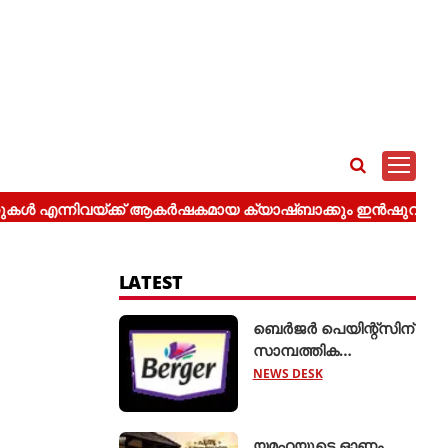
LATEST
ബെർജർ പെയിന്റ്സിന്
സാമ്പത്തിക
വർഷത്തിന്റെ ആദ്യ
NEWS DESK
പാദത്തിൽ ശക്തമായ
വളർച്ച
യമഹയുടെ ഓണം