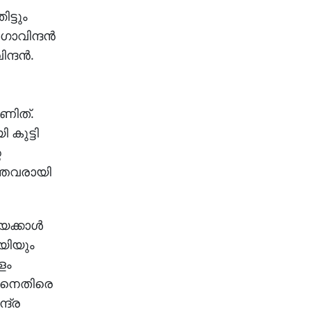
ട്ടും
ോവിന്ദന്‍
ദന്‍.
ണിത്.
 കുട്ടി
െ
ത്തവരായി
ക്കാള്‍
ായിയും
ളം
തിനെതിരെ
്ദ്ര