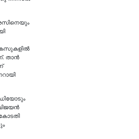
ഗ്രസിനെയും
യി
കേസുകളില്‍
. താന്‍
ന്
ിണറായി
്ധിയോടും
ിജയന്‍
് കോടതി
ും