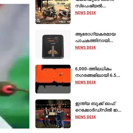
സ്പെഷ്യൽ
ഓഫറുകൾ
NEWS DESK
പ്രഖ്യാപിച്ചു;
എക്സ്എസ്ആർ155,
ഹൈബ്രിഡ്
ആരോഗ്യകരമായ
സ്കൂട്ടറുകൾ
പാചകത്തിനായി
എന്നിവയ്ക്ക്
'അമിയോ എഡ്ജ് 5
NEWS DESK
ആകർഷകമായ
ലിറ്റർ എയർ ഫ്രയർ'
ക്യാഷ്ബാക്കും
അവതരിപ്പിച്ച്
ഇൻഷുറൻസ്
ക്രോംപ്റ്റൺ
6,000-ത്തിലധികം
ആനുകൂല്യങ്ങളു
നഗരങ്ങളിലായി 6.5
ലക്ഷം റൂട്ടുകളെ
NEWS DESK
ബന്ധിപ്പിച്ച് ബസ് 2.0
ആരംഭിച്ച് ക്ലിയര്‍ട്രിപ്പ്
ഇന്ത്യ ബുക്ക് ഓഫ്
റെക്കോര്‍ഡ്‌സില്‍ ഇടം
നേടി നിസ്സാന്‍ ‍ടെക്ടൺ
NEWS DESK