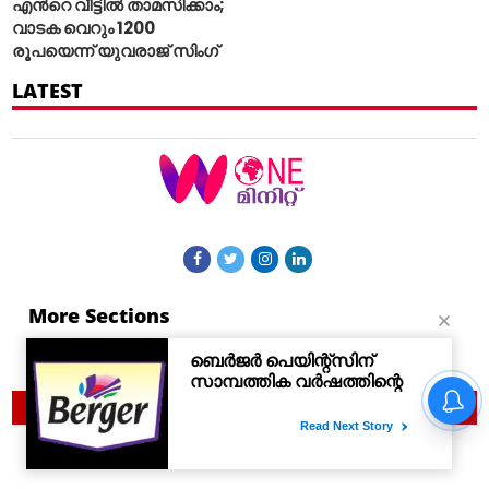
എന്‍റെ വീട്ടില്‍ താമസിക്കാം;
വാടക വെറും 1200
രൂപയെന്ന് യുവരാജ് സിംഗ്
LATEST
More Sections
Contact Us
© 2021 Woneminute