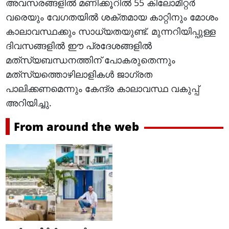
അവസരങ്ങളിൽ മണിക്കൂറിൽ 55 കിലോമീറ്റർ
വരെയും വേഗതയിൽ ശക്തമായ കാറ്റിനും മോശം
കാലാവസ്ഥക്കും സാധ്യതയുണ്ട്. മുന്നറിയിപ്പുള്ള
ദിവസങ്ങളിൽ ഈ പ്രദേശങ്ങളിൽ
മത്‍സ്യബന്ധനത്തിന് പോകരുതെന്നും
മത്‍സ്യത്തൊഴിലാളികൾ ജാഗ്രത
പാലിക്കണമെന്നും കേന്ദ്ര കാലാവസ്ഥ വകുപ്പ്
അറിയിച്ചു.
From around the web