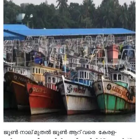
ജൂൺ നാല് മുതൽ ജൂൺ ആറ് വരെ കേരള-