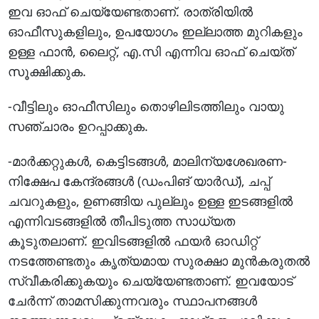
ഇവ ഓഫ് ചെയ്യേണ്ടതാണ്. രാത്രിയിൽ
ഓഫീസുകളിലും, ഉപയോഗം ഇല്ലാത്ത മുറികളും
ഉള്ള ഫാൻ, ലൈറ്റ്, എ.സി എന്നിവ ഓഫ് ചെയ്ത്
സൂക്ഷിക്കുക.
-വീട്ടിലും ഓഫീസിലും തൊഴിലിടത്തിലും വായു
സഞ്ചാരം ഉറപ്പാക്കുക.
-മാർക്കറ്റുകൾ, കെട്ടിടങ്ങൾ, മാലിന്യശേഖരണ-
നിക്ഷേപ കേന്ദ്രങ്ങൾ (ഡംപിങ് യാർഡ്), ചപ്പ്
ചവറുകളും, ഉണങ്ങിയ പുല്ലും ഉള്ള ഇടങ്ങളിൽ
എന്നിവടങ്ങളിൽ തീപിടുത്ത സാധ്യത
കൂടുതലാണ്. ഇവിടങ്ങളിൽ ഫയർ ഓഡിറ്റ്
നടത്തേണ്ടതും കൃത്യമായ സുരക്ഷാ മുൻകരുതൽ
സ്വീകരിക്കുകയും ചെയ്യേണ്ടതാണ്. ഇവയോട്
ചേർന്ന് താമസിക്കുന്നവരും സ്ഥാപനങ്ങൾ