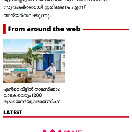
സുരക്ഷിതരായി ഇരിക്കണം എന്ന്
അഭ്യർത്ഥിക്കുന്നു.
From around the web
എന്‍റെ വീട്ടില്‍ താമസിക്കാം;
വാടക വെറും 1200
രൂപയെന്ന് യുവരാജ് സിംഗ്
LATEST