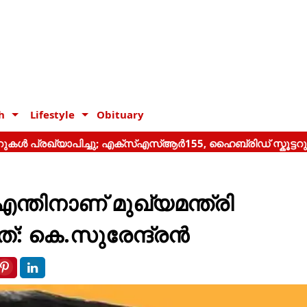
h
Lifestyle
Obituary
തിനാണ് മുഖ്യമന്ത്രി
്: കെ.സുരേന്ദ്രൻ