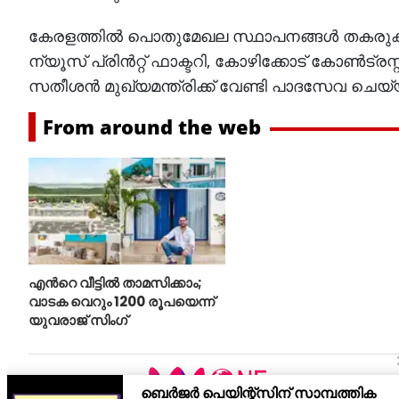
കേരളത്തിൽ പൊതുമേഖല സ്ഥാപനങ്ങൾ തകരുകയാ
ന്യൂസ് പ്രിൻറ്റ് ഫാക്ടറി, കോഴിക്കോട് കോൺട്ര
സതീശൻ മുഖ്യമന്ത്രിക്ക് വേണ്ടി പാദസേവ ചെയ
From around the web
എന്‍റെ വീട്ടില്‍ താമസിക്കാം;
വാടക വെറും 1200 രൂപയെന്ന്
യുവരാജ് സിംഗ്