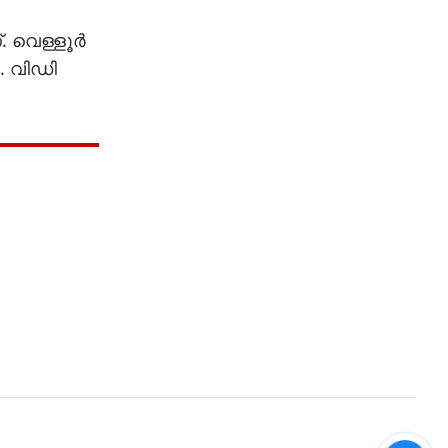
 വെള്ളൂർ
ർ. വിഡി