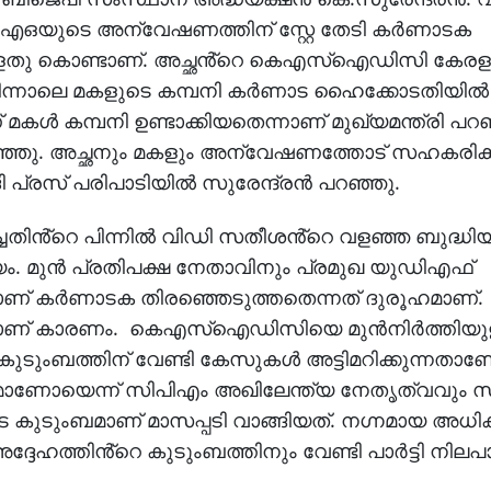
ഐഒയുടെ അന്വേഷണത്തിന് സ്റ്റേ തേടി കർണാടക
ള്ളതു കൊണ്ടാണ്. അച്ഛൻ്റെ കെഎസ്ഐഡിസി കേരള
 പിന്നാലെ മകളുടെ കമ്പനി കർണാട ഹൈക്കോടതിയിൽ
കമ്പനി ഉണ്ടാക്കിയതെന്നാണ് മുഖ്യമന്ത്രി പറഞ
ളിഞ്ഞു. അച്ഛനും മകളും അന്വേഷണത്തോട് സഹകരിക
റ് ദി പ്രസ് പരിപാടിയിൽ സുരേന്ദ്രൻ പറഞ്ഞു.
ിൻ്റെ പിന്നിൽ വിഡി സതീശൻ്റെ വളഞ്ഞ ബുദ്ധിയ
ംശയം. മുൻ പ്രതിപക്ഷ നേതാവിനും പ്രമുഖ യുഡിഎഫ്
ൊണ്ടാണ് കർണാടക തിരഞ്ഞെടുത്തതെന്നത് ദുരൂഹമാണ്.
നതാണ് കാരണം. കെഎസ്ഐഡിസിയെ മുൻനിർത്തിയുള്
കുടുംബത്തിന് വേണ്ടി കേസുകൾ അട്ടിമറിക്കുന്നത
നയമാണോയെന്ന് സിപിഎം അഖിലേന്ത്യ നേതൃത്വവും 
ടെ കുടുംബമാണ് മാസപ്പടി വാങ്ങിയത്. നഗ്നമായ അധി
്ദേഹത്തിൻ്റെ കുടുംബത്തിനും വേണ്ടി പാർട്ടി നിലപാ