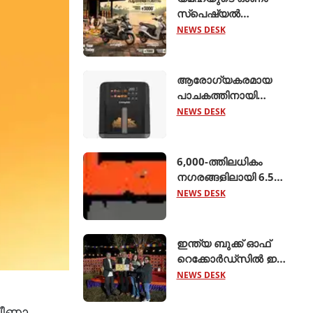
സ്പെഷ്യൽ
ഓഫറുകൾ
NEWS DESK
പ്രഖ്യാപിച്ചു;
എക്സ്എസ്ആർ155,
ഹൈബ്രിഡ്
ആരോഗ്യകരമായ
സ്കൂട്ടറുകൾ
പാചകത്തിനായി
എന്നിവയ്ക്ക്
'അമിയോ എഡ്ജ് 5
NEWS DESK
ആകർഷകമായ
ലിറ്റർ എയർ ഫ്രയർ'
ക്യാഷ്ബാക്കും
അവതരിപ്പിച്ച്
ഇൻഷുറൻസ്
ക്രോംപ്റ്റൺ
6,000-ത്തിലധികം
ആനുകൂല്യങ്ങളു
നഗരങ്ങളിലായി 6.5
ലക്ഷം റൂട്ടുകളെ
NEWS DESK
ബന്ധിപ്പിച്ച് ബസ് 2.0
ആരംഭിച്ച് ക്ലിയര്‍ട്രിപ്പ്
ഇന്ത്യ ബുക്ക് ഓഫ്
റെക്കോര്‍ഡ്‌സില്‍ ഇടം
നേടി നിസ്സാന്‍ ‍ടെക്ടൺ
NEWS DESK
വീണാ