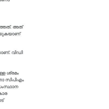
്ഞത്. അത്
്കുകയാണ്
ാണ്. വിഡി
ള ശ്രമം
ാണോ സിപിഎം
സംസ്ഥാന
കാര
ട്