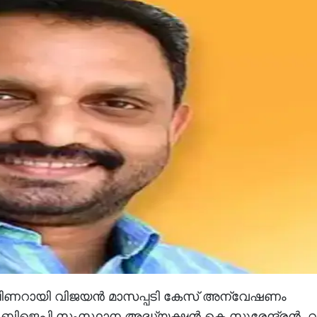
ി പിണറായി വിജയൻ മാസപ്പടി കേസ് അന്വേഷണം
്ന് ബിജെപി സംസ്ഥാന അദ്ധ്യക്ഷൻ കെ.സുരേന്ദ്രൻ. 