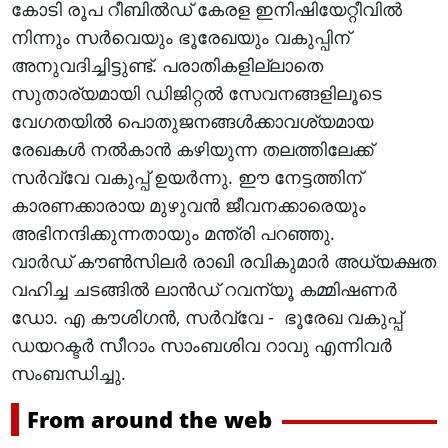
കോടി രൂപ റീബിൽഡ് കേരള ഇനിഷിയേറ്റീവിൽ
നിന്നും സർവെയും ഭൂരേഖയും വകുപ്പിന്
അനുവദിച്ചിട്ടുണ്ട്. പരാതികളില്ലാതെ
സുതാര്യമായി ഡിജിറ്റൽ സേവനങ്ങളിലൂടെ
വേഗതയിൽ പൊതുജനങ്ങൾക്കാവശ്യമായ
രേഖകൾ നൽകാൻ കഴിയുന്ന തലത്തിലേക്ക്
സർവ്വേ വകുപ്പ് ഉയർന്നു. ഈ നേട്ടത്തിന്
കാരണക്കാരായ മുഴുവൻ ജീവനക്കാരെയും
അഭിനന്ദിക്കുന്നതായും മന്ത്രി പറഞ്ഞു.
വാർഡ് കൗൺസിലർ രാഖി രവികുമാർ അധ്യക്ഷത
വഹിച്ച ചടങ്ങിൽ ലാൻഡ് റവന്യൂ കമ്മിഷണർ
ഡോ. എ കൗശിഗൻ, സർവ്വേ - ഭൂരേഖ വകുപ്പ്
ഡയറക്ടർ സീറാം സാംബശിവ റാവു എന്നിവർ
സംബന്ധിച്ചു.
From around the web