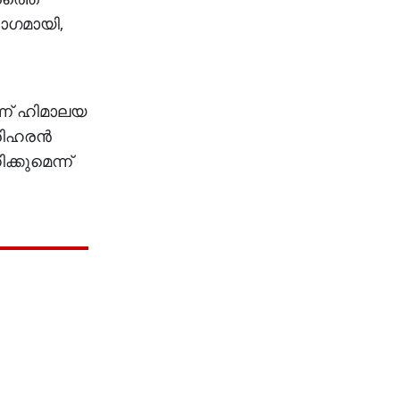
ാഗമായി,
്ന് ഹിമാലയ
രിഹരന്‍
്കുമെന്ന്