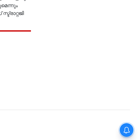
മെന്നും
്ട്രാറ്റജി