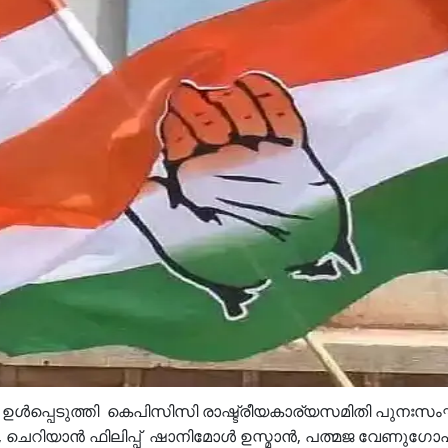
പെടുത്തി കെപിസിസി രാഷ്ട്രീയകാര്യസമിതി പുനഃസംഘടിപ
റിയാന്‍ ഫിലിപ്പ് ഷാനിമോ‍ള്‍ ഉസ്മാന്‍, പത്മജ വേണുഗോപാല