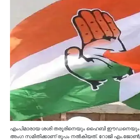
എംപിമാരായ ശശി തരൂരിനെയും ഹൈബി ഈഡനെയും ഉള്‍പ്
അംഗ സമിതിക്കാണ് രൂപം നല്‍കിയത്. റോജി എം.ജോണ്‍, ചെ