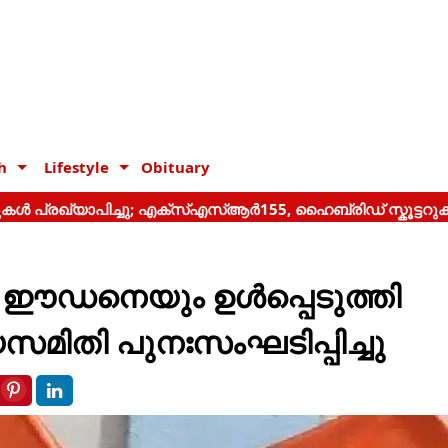
h
Lifestyle
Obituary
ഡനെയും ഉള്‍പ്പെടുത്തി
സമിതി പുനഃസംഘടിപ്പിച്ചു