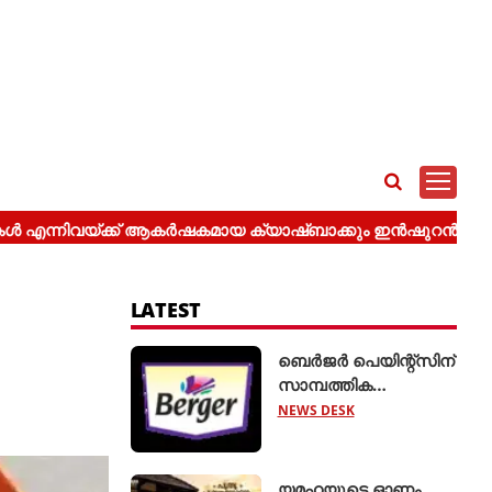
LATEST
ബെർജർ പെയിന്റ്സിന്
സാമ്പത്തിക
വർഷത്തിന്റെ ആദ്യ
NEWS DESK
പാദത്തിൽ ശക്തമായ
വളർച്ച
യമഹയുടെ ഓണം