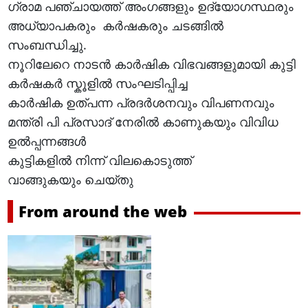
ഗ്രാമ പഞ്ചായത്ത് അംഗങ്ങളും ഉദ്യോഗസ്ഥരും
അധ്യാപകരും കർഷകരും ചടങ്ങിൽ
സംബന്ധിച്ചു.
നൂറിലേറെ നാടൻ കാർഷിക വിഭവങ്ങളുമായി കുട്ടി
കർഷകർ സ്കൂളിൽ സംഘടിപ്പിച്ച
കാർഷിക ഉത്പന്ന പ്രദർശനവും വിപണനവും
മന്ത്രി പി പ്രസാദ് നേരിൽ കാണുകയും വിവിധ
ഉൽപ്പന്നങ്ങൾ
കുട്ടികളിൽ നിന്ന് വിലകൊടുത്ത്
വാങ്ങുകയും ചെയ്തു
From around the web