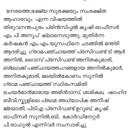
നേരത്തെ,ഭക്ഷ്യ സുരക്ഷയും സംരക്ഷിത
ആഹാരവും എന്ന വിഷയത്തിൽ
തിരുവനന്തപുരം പ്രിൻസിപ്പൽ കൃഷി ഓഫീസർ
എം പി അനൂപ് ക്ലാസെടുത്തു. മുതിർന്ന
കർഷകൻ എം.എം.യൂസഫിനെ ചടങ്ങിൽ മന്ത്രി
ആദരിച്ചു. ഗ്രാമപഞ്ചായത്ത് പ്രസിഡണ്ട് ടി ആർ
അനിൽ, വൈസ് പ്രസിഡണ്ട് അനിതകുമാരി,
ബ്ലോക്ക് പഞ്ചായത്തംഗങ്ങളായ അനിൽകുമാർ,
അനിതകുമാരി, മലയിൽകോണം സുനിൽ
ഗ്രാമ പഞ്ചായത്ത് സ്ഥിരംസമിതി
ചെയർമാൻമാരായ അഭിൻദാസ്, ശശികല, ഷാഹിദ
ബീവി,സ്കൂളിലെ പ്രഥമ അധ്യാപിക അനീഷ്
ജ്യോതി, പിടിഎ പ്രസിഡണ്ട് ഉറൂബ്, കൃഷി
ഓഫീസർ സുനിൽ.ബി, കോർഡിനേറ്റർ
പി.രാഹുൽ എന്നിവർ സംസാരിച്ചു.