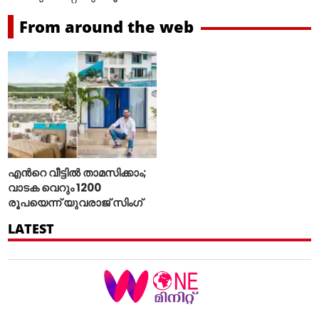
From around the web
എന്‍റെ വീട്ടില്‍ താമസിക്കാം;
വാടക വെറും 1200
രൂപയെന്ന് യുവരാജ് സിംഗ്
LATEST