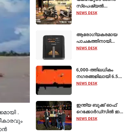
സ്പെഷ്യൽ
ഓഫറുകൾ
NEWS DESK
പ്രഖ്യാപിച്ചു;
എക്സ്എസ്ആർ155,
ഹൈബ്രിഡ്
ആരോഗ്യകരമായ
സ്കൂട്ടറുകൾ
പാചകത്തിനായി
എന്നിവയ്ക്ക്
'അമിയോ എഡ്ജ് 5
NEWS DESK
ആകർഷകമായ
ലിറ്റർ എയർ ഫ്രയർ'
ക്യാഷ്ബാക്കും
അവതരിപ്പിച്ച്
ഇൻഷുറൻസ്
ക്രോംപ്റ്റൺ
6,000-ത്തിലധികം
ആനുകൂല്യങ്ങളു
നഗരങ്ങളിലായി 6.5
ലക്ഷം റൂട്ടുകളെ
NEWS DESK
ബന്ധിപ്പിച്ച് ബസ് 2.0
ആരംഭിച്ച് ക്ലിയര്‍ട്രിപ്പ്
ഇന്ത്യ ബുക്ക് ഓഫ്
റെക്കോര്‍ഡ്‌സില്‍ ഇടം
കമായി .
നേടി നിസ്സാന്‍ ‍ടെക്ടൺ
NEWS DESK
ഗീകാരവും
മാൻ