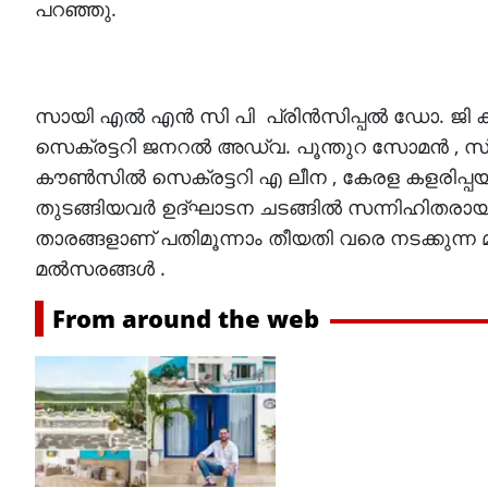
പറഞ്ഞു.
സായി എൽ എൻ സി പി പ്രിൻസിപ്പൽ ഡോ. ജി കി
സെക്രട്ടറി ജനറൽ അഡ്വ. പൂന്തുറ സോമൻ , 
കൗൺസിൽ സെക്രട്ടറി എ ലീന , കേരള കളരിപ
തുടങ്ങിയവർ ഉദ്ഘാടന ചടങ്ങിൽ സന്നിഹിതരായ
താരങ്ങളാണ് പതിമൂന്നാം തീയതി വരെ നടക്കുന്ന
മൽസരങ്ങൾ .
From around the web