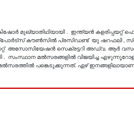
ഷോർ മുഖ്യാതിഥിയായി . ഇന്ത്യൻ കളരിപ്പയറ്റ്
സ്പോർട്സ് കൗൺസിൽ പ്രസിഡണ്ട് യു ഷറഫലി , സ
്പയറ്റ് അസോസിയേഷൻ സെക്രട്ടറി അഡ്വ. ആർ വ
ി . സംസ്ഥാന മൽസരങ്ങളിൽ വിജയിച്ച എഴുന്നൂറോള
 മൽസരത്തിൽ പങ്കെടുക്കുന്നത്. ഏഴ് ഇനങ്ങളിലായാണ