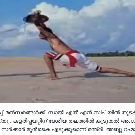
ിപ്പ് മൽസരങ്ങൾക്ക് സായി എൽ എൻ സിപിയിൽ തുടക്
യ്തു . കളരിപ്പയറ്റിന് ദേശീയ തലത്തിൽ കൂടുതൽ അം
സർക്കാർ മുൻകൈ എടുക്കുമെന്ന് മന്ത്രി അബ്ദു റഹ്