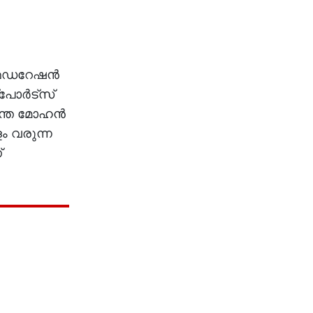
 ഫെഡറേഷൻ
്പോർട്സ്
സന്ത മോഹൻ
ം വരുന്ന
്