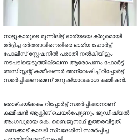
നാട്ടുകാരുടെ മുന്നിലിട്ട് ഭാര്യയെ ക്രൂരമായി
മർദ്ദിച്ച ഭർത്താവിനെതിരെ ഭാര്യ ഫോർട്ട്
പോലീസ് സ്റ്റേഷനിൽ പരാതി നൽകിയിട്ടും
നടപടിയെടുത്തില്ലെന്ന ആരോപണം ഫോർട്ട്
അസിസ്റ്റന്റ് കമ്മീഷണർ അന്വേഷിച്ച് റിപ്പോർട്ട്
സമർപ്പിക്കണമെന്ന് മനുഷ്യാവകാശ കമ്മീഷൻ.
ഒരാഴ്ചയ്ക്കകം റിപ്പോർട്ട് സമർപ്പിക്കാനാണ്
കമ്മീഷൻ ആക്റ്റിങ് ചെയർപേഴ്സണും ജുഡീഷ്യൽ
അംഗവുമായ കെ. ബൈജൂനാഥ് ഉത്തരവിട്ടത്.
മണക്കാട് കാലടി സ്വദേശിനി സമർപ്പിച്ച
പരാതിയിലാണ് നടപടി.