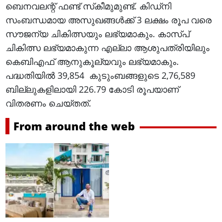
ബെനവലന്റ്‌ ഫണ്ട്‌ സ്‌കീമുമുണ്ട്‌. കിഡ്‌നി
സംബന്ധമായ അസുഖങ്ങൾക്ക് 3 ലക്ഷം രൂപ വരെ
സൗജന്യ ചികിത്സയും ലഭ്യമാകും. കാസ്‌പ്‌
ചികിത്സ ലഭ്യമാകുന്ന എല്ലാ ആശുപത്രിയിലും
കെബിഎഫ്‌ ആനുകൂല്യവും ലഭ്യമാകും.
പദ്ധതിയിൽ 39,854 കുടുംബങ്ങളുടെ 2,76,589
ബില്ലുകളിലായി 226.79 കോടി രൂപയാണ്‌
വിതരണം ചെയ്‌തത്‌.
From around the web