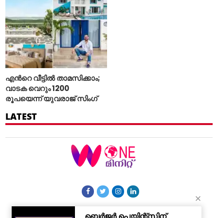
എന്‍റെ വീട്ടില്‍ താമസിക്കാം;
വാടക വെറും 1200
രൂപയെന്ന് യുവരാജ് സിംഗ്
LATEST
More Sections