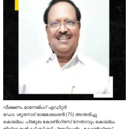
വീക്ഷണം മാനേജിംഗ് എഡിറ്റർ
ഡോ. ശൂരനാട് രാജശേഖരൻ (75) അന്തരിച്ചു
കൊല്ലം: പ്രമുഖ കോൺഗ്രസ് നേതാവും കൊല്ലം
ജില്ലാ മുൻ ഡി സി സി പ്രസിഡന്റും കോൺഗ്രസ്