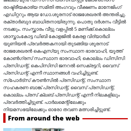
രാഷ്ട്രീയകാര്യ സമിതി അംഗവും വീക്ഷണം മാനേജിംഗ്
എഡിറ്ററും ആയ ഡോ.ശൂരനാട് രാജശേഖരൻ അന്തരിച്ചു.
രക്താർബുദ ബാധിതനായിരുന്നു. പൊതു ദർശനം വീട്ടിൽ
നടക്കും. സംസ്ക്കാരം വീട്ടു വളപ്പിൽ 5 മണിക്ക്.കൊല്ലം
ശാസ്താംകോട്ട ഡിബി കോളജിൽ കേരള വിദ്യാർഥി
യൂണിയൻ പ്രവർത്തകനായി തുടങ്ങിയ ശൂരനാട്
രാജശേഖരൻ കെഎസ്‌യു സംസ്ഥാന ഭാരവാഹി, യൂത്ത്
കോൺഗ്രസ് സംസ്ഥാന ഭാരവാഹി, കൊല്ലം ഡിസിസി
പ്രസിഡന്റ്, കെപിസിസി ജനറൽ സെക്രട്ടറി, വൈസ്
പ്രസിഡന്റ് എന്നീ സ്ഥാനങ്ങൾ വഹിച്ചിട്ടുണ്ട്.
സ്പോർട്സ് കൗൺസിൽ പ്രസിഡന്റ്, സംസ്ഥാന
സഹകരണ ബാങ്ക് പ്രസിഡന്റ്, വൈസ് പ്രസിഡന്റ്,
കൊല്ലം പ്രസ് ക്ലബ് പ്രസിഡന്റ് എന്നീ നിലകളിലും
പ്രവർത്തിച്ചിട്ടുണ്ട്. പാർലമെന്റിലേക്കും
നിയമസഭയിലേക്കും ഓരോ തവണ മത്സരിച്ചിട്ടുണ്ട്.
From around the web