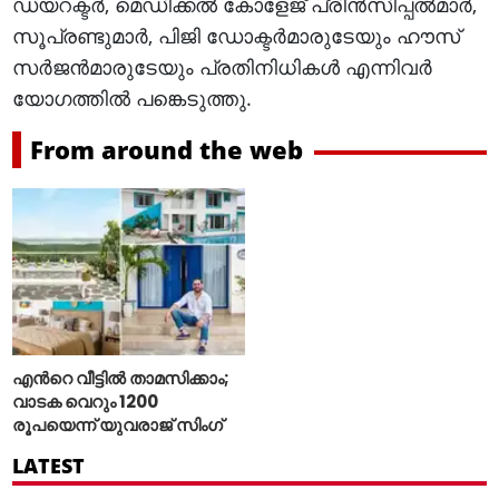
ഡയറക്ടര്‍, മെഡിക്കല്‍ കോളേജ് പ്രിന്‍സിപ്പല്‍മാര്‍,
സൂപ്രണ്ടുമാര്‍, പിജി ഡോക്ടര്‍മാരുടേയും ഹൗസ്
സര്‍ജന്‍മാരുടേയും പ്രതിനിധികള്‍ എന്നിവര്‍
യോഗത്തില്‍ പങ്കെടുത്തു.
From around the web
എന്‍റെ വീട്ടില്‍ താമസിക്കാം;
വാടക വെറും 1200
രൂപയെന്ന് യുവരാജ് സിംഗ്
LATEST