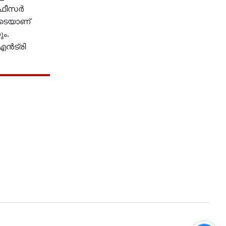
 ഓഫീസർ
ോടെയാണ്
ും.
എൻട്രി