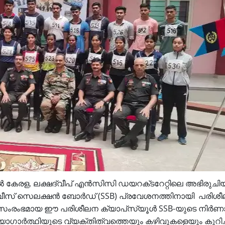
ൽ കേരള, ലക്ഷദ്വീപ് എൻസിസി ഡയറക്‌ടറേറ്റിലെ അഭിരുചിയ
ർവീസ് സെലക്ഷൻ ബോർഡ് (SSB) പ്രവേശനത്തിനായി പരിശ
ദ്യ സംരംഭമായ ഈ പരിശീലന ക്യാപ്‌സ്യൂൾ SSB-യുടെ നിർ
ോഗാർത്ഥിയുടെ വ്യക്തിത്വത്തെയും കഴിവുകളെയും കുറിച്ച