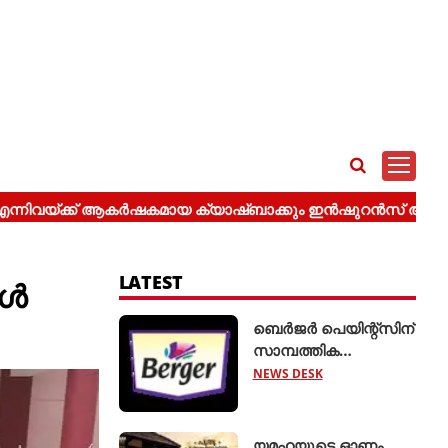
LATEST
ൂൾ
ബെർജർ പെയിന്റ്സിന്
സാമ്പത്തിക
വർഷത്തിന്റെ ആദ്യ
NEWS DESK
പാദത്തിൽ ശക്തമായ
വളർച്ച
യമഹയുടെ ഓണം