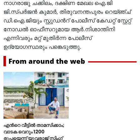
നാഗരാജു ചക്കിലം, ദക്ഷിണ മേഖല ഐ.ജി
ജി.സ്പര്‍ജന്‍ കുമാര്‍, തിരുവനന്തപുരം റെയ്ഞ്ച്
ഡി.ഐ.ജിയും സ്റ്റുഡന്‍റ് പോലീസ് കേഡറ്റ് സ്റ്റേറ്റ്
നോഡല്‍ ഓഫീസറുമായ ആര്‍.നിശാന്തിനി
എന്നിവരും മറ്റ് മുതിര്‍ന്ന പോലീസ്
ഉദ്യോഗസ്ഥരും പങ്കെടുത്തു.
From around the web
എന്‍റെ വീട്ടില്‍ താമസിക്കാം;
വാടക വെറും 1200
രൂപയെന്ന് യുവരാജ് സിംഗ്