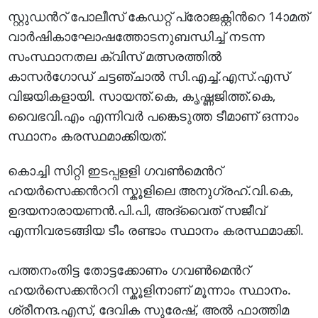
സ്റ്റുഡന്‍റ് പോലീസ് കേഡറ്റ് പ്രോജക്റ്റിന്‍റെ 14ാമത്
വാര്‍ഷികാഘോഷത്തോടനുബന്ധിച്ച് നടന്ന
സംസ്ഥാനതല ക്വിസ് മത്സരത്തില്‍
കാസര്‍ഗോഡ് ചട്ടഞ്ചാല്‍ സി.എച്ച്.എസ്.എസ്
വിജയികളായി. സായന്ത്.കെ, കൃഷ്ണജിത്ത്.കെ,
വൈഭവി.എം എന്നിവര്‍ പങ്കെടുത്ത ടീമാണ് ഒന്നാം
സ്ഥാനം കരസ്ഥമാക്കിയത്.
കൊച്ചി സിറ്റി ഇടപ്പളളി ഗവണ്‍മെന്‍റ്
ഹയര്‍സെക്കന്‍ററി സ്കൂളിലെ അനുഗ്രഹ്.വി.കെ,
ഉദയനാരായണന്‍.പി.പി, അദ്വൈത് സജീവ്
എന്നിവരടങ്ങിയ ടീം രണ്ടാം സ്ഥാനം കരസ്ഥമാക്കി.
പത്തനംതിട്ട തോട്ടക്കോണം ഗവണ്‍മെന്‍റ്
ഹയര്‍സെക്കന്‍ററി സ്കൂളിനാണ് മൂന്നാം സ്ഥാനം.
ശ്രീനന്ദ.എസ്, ദേവിക സുരേഷ്, അല്‍ ഫാത്തിമ