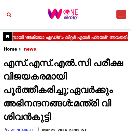
Home
news
എസ്.എസ്.എൽ.സി പരീക്ഷ
വിജയകരമായി
പൂർത്തീകരിച്ചു;ഏവർക്കും
അഭിനന്ദനങ്ങൾ:മന്ത്രി വി
ശിവൻകുട്ടി
By
Mar 25, 2024, 23:05 IST
WONE MINUTE