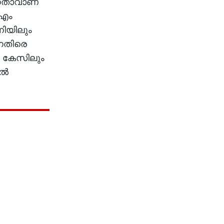
 നേതാവാണ്
.എം
നിയിലും
നെതിരെ
ി കേസിലും
്‍