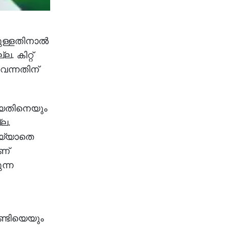
ള്ളതിനാല്‍
. കിറ്റ്
െന്നതിന്
ിയതിനെയും
്ല.
െയ്യാതെ
ണ്
ുന്ന
ാണ്ടിയെയും