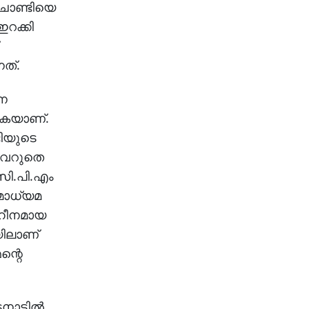
 ചാണ്ടിയെ
ഇറക്കി
നത്.
നെ
കുകയാണ്.
ടിയുടെ
 വെറുതെ
സി.പി.എം
മാധ്യമ
 ഹീനമായ
യിലാണ്
ന്റെ
ാട്ടില്‍