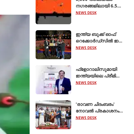
നഗരങ്ങളിലായി 6.5
ലക്ഷം റൂട്ടുകളെ
NEWS DESK
ബന്ധിപ്പിച്ച് ബസ് 2.0
ആരംഭിച്ച് ക്ലിയര്‍ട്രിപ്പ്
ഇന്ത്യ ബുക്ക് ഓഫ്
റെക്കോര്‍ഡ്‌സില്‍ ഇടം
നേടി നിസ്സാന്‍ ‍ടെക്ടൺ
NEWS DESK
ഫ്‌ളോറാലിസുമായി
ഇന്ത്യയിലെ പ്രീമിയം
എയര്‍ കെയര്‍
NEWS DESK
വിപണിയിലേക്ക്
പ്രവേശിച്ച് യാര്‍ഡ്ലി
ലണ്ടന്‍
'രാവണ ചിദംബരം'
നോവല്‍ പ്രകാശനം
ചെയ്തു
NEWS DESK