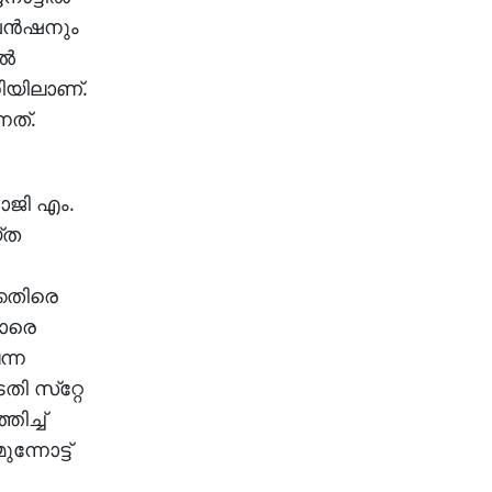
ന്‍ഷനും
്‍
ിയിലാണ്.
്നത്.
ോജി എം.
്ത
കെതിരെ
കാരെ
ന്ന
ി സ്‌റ്റേ
ിച്ച്
്നോട്ട്