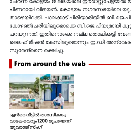
ചേര്‍ന്ന് കോട്ടയം ജില്ലയിലെ ഈരാറ്റുപേട്ടയില
പിണറായി വിജയന്‍. കോട്ടയം നഗരസഭയിലെ യു.ഡ
താഴെയിറക്കി. പാലക്കാട് പിരിയാരിയില്‍ ബി.ജെ.പ
കോഴഞ്ചേരിയിലുമൊക്കെ ബി.ജെ.പിയുമായി കൂട്ട്
പറയുന്നത്. ഇതിനൊക്കെ നല്ല തൊലിക്കട്ടി വേണ
ലൈഫ് മിഷന്‍ കേസിലുമൊന്നും ഇ.ഡി അന്വേഷണമ
സുരേന്ദ്രനെ രക്ഷിച്ചു.
From around the web
എന്‍റെ വീട്ടില്‍ താമസിക്കാം;
വാടക വെറും 1200 രൂപയെന്ന്
യുവരാജ് സിംഗ്