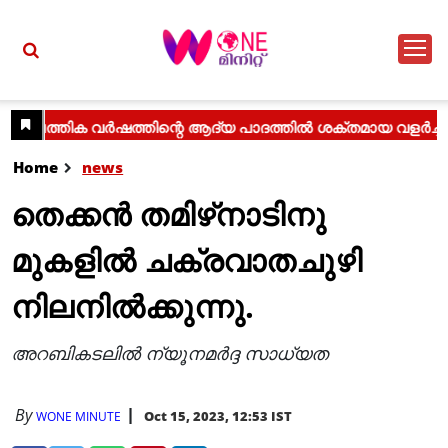
Home
news
തെക്കൻ തമിഴ്‌നാടിനു
മുകളിൽ ചക്രവാതചുഴി
നിലനിൽക്കുന്നു.
അറബികടലിൽ ന്യൂനമർദ്ദ സാധ്യത
By
Oct 15, 2023, 12:53 IST
WONE MINUTE