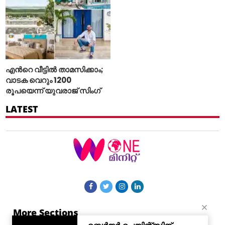
എന്‍റെ വീട്ടില്‍ താമസിക്കാം;
വാടക വെറും 1200
രൂപയെന്ന് യുവരാജ് സിംഗ്
LATEST
More Sections