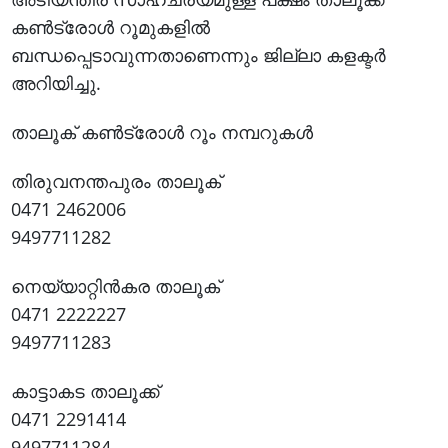
കൺട്രോൾ റൂമുകളിൽ
ബന്ധപ്പെടാവുന്നതാണെന്നും ജില്ലാ കളക്ടർ
അറിയിച്ചു.
താലൂക് കൺട്രോൾ റൂം നമ്പറുകൾ
തിരുവനന്തപുരം താലൂക്
0471 2462006
9497711282
നെയ്യാറ്റിൻകര താലൂക്
0471 2222227
9497711283
കാട്ടാകട താലൂക്ക്
0471 2291414
9497711284