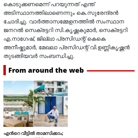
കൊടുക്കണമെന്ന് പറയുന്നത് എന്ത്
അടിസ്ഥാനത്തിലാണെന്നും കെ.സുരേന്ദ്രൻ
ചോദിച്ചു. വാർത്താസമ്മേളനത്തിൽ സംസ്ഥാന
ജനറൽ സെക്രട്ടറി സി.കൃഷ്ണകുമാർ, സെക്രട്ടറി
എ.നാ​ഗേഷ്, ജില്ലാ പ്രസിഡന്റ് കെകെ
അനീഷ്കുമാർ, മേഖലാ പ്രസിഡന്റ് വി.ഉണ്ണികൃഷ്ണൻ
തുടങ്ങിയവർ സംബന്ധിച്ചു.
From around the web
എന്‍റെ വീട്ടില്‍ താമസിക്കാം;