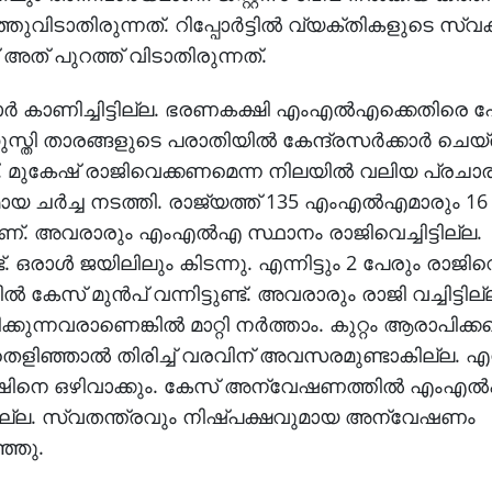
ുറത്തുവിടാതിരുന്നത്. റിപ്പോർട്ടിൽ വ്യക്തികളുടെ 
 അത് പുറത്ത് വിടാതിരുന്നത്.
ർക്കാർ കാണിച്ചിട്ടില്ല. ഭരണകക്ഷി എംഎൽഎക്കെതിരെ 
ുസ്തി താരങ്ങളുടെ പരാതിയിൽ കേന്ദ്രസർക്കാർ ചെയ
്. മുകേഷ് രാജിവെക്കണമെന്ന നിലയിൽ വലിയ പ്രച
ശദമായ ചർച്ച നടത്തി. രാജ്യത്ത് 135 എംഎൽഎമാരും 1
ാണ്. അവരാരും എംഎൽഎ സ്ഥാനം രാജിവെച്ചിട്ടില്ല.
ൾ ജയിലിലും കിടന്നു. എന്നിട്ടും 2 പേരും രാജിവെച
േസ് മുൻപ് വന്നിട്ടുണ്ട്. അവരാരും രാജി വച്ചിട്ടില്
ുന്നവരാണെങ്കിൽ മാറ്റി നർത്താം. കുറ്റം ആരാപിക്കപ്പ
െളിഞ്ഞാൽ തിരിച്ച് വരവിന് അവസരമുണ്ടാകില്ല. എ
േഷിനെ ഒഴിവാക്കും. കേസ് അന്വേഷണത്തിൽ എംഎ
്ല. സ്വതന്ത്രവും നിഷ്പക്ഷവുമായ അന്വേഷണം
്ഞു.