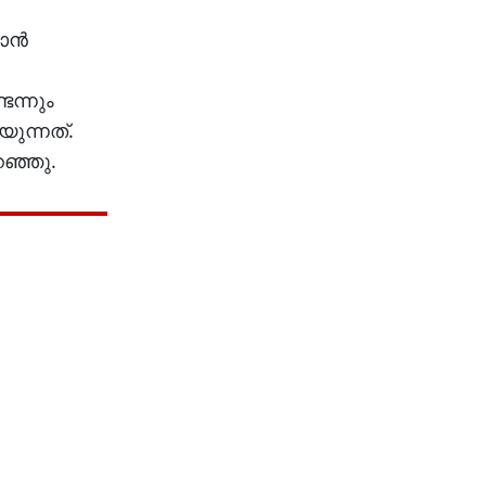
ടാൻ
ന്നും
യുന്നത്.
റഞ്ഞു.