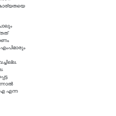
സ്വകാര്യതയെ
പോലും
്തത്
ാരണം
6 എംപിമാരും
്ചില്ല.
ല.
െട്ട
ന്നാൽ
ൽഎ എന്ന