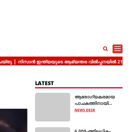
LATEST
ആരോഗ്യകരമായ
പാചകത്തിനായി
'അമിയോ എഡ്ജ് 5
NEWS DESK
ലിറ്റർ എയർ ഫ്രയർ'
അവതരിപ്പിച്ച്
ക്രോംപ്റ്റൺ
6,000-ത്തിലധികം