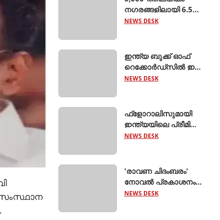
നഗരങ്ങളിലായി 6.5
ലക്ഷം റൂട്ടുകളെ
NEWS DESK
ബന്ധിപ്പിച്ച് ബസ് 2.0
ആരംഭിച്ച് ക്ലിയര്‍ട്രിപ്പ്
ഇന്ത്യ ബുക്ക് ഓഫ്
റെക്കോര്‍ഡ്‌സില്‍ ഇടം
നേടി നിസ്സാന്‍ ‍ടെക്ടൺ
NEWS DESK
ഫ്‌ളോറാലിസുമായി
ഇന്ത്യയിലെ പ്രീമിയം
എയര്‍ കെയര്‍
NEWS DESK
വിപണിയിലേക്ക്
പ്രവേശിച്ച് യാര്‍ഡ്ലി
ലണ്ടന്‍
'രാവണ ചിദംബരം'
നോവല്‍ പ്രകാശനം
വി
ചെയ്തു
NEWS DESK
ിൽ സംസ്ഥാന
.