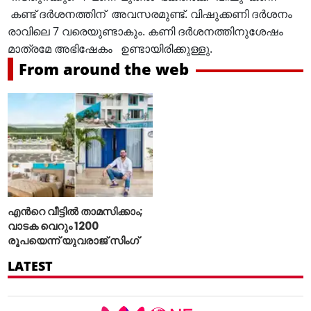
കണ്ട് ദർശനത്തിന് അവസരമുണ്ട്. വിഷുക്കണി ദർശനം
രാവിലെ 7 വരെയുണ്ടാകും. കണി ദർശനത്തിനുശേഷം
മാത്രമേ അഭിഷേകം ഉണ്ടായിരിക്കുള്ളു.
From around the web
എന്‍റെ വീട്ടില്‍ താമസിക്കാം;
വാടക വെറും 1200
രൂപയെന്ന് യുവരാജ് സിംഗ്
LATEST