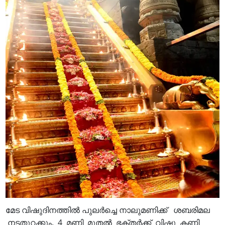
മേട വിഷുദിനത്തിൽ പുലർച്ചെ നാലുമണിക്ക് ശബരിമല
നടതുറക്കും. 4 മണി മുതൽ ഭക്തർക്ക് വിഷു കണി