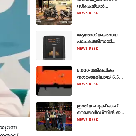
സ്പെഷ്യൽ
ഓഫറുകൾ
NEWS DESK
പ്രഖ്യാപിച്ചു;
എക്സ്എസ്ആർ155,
ഹൈബ്രിഡ്
ആരോഗ്യകരമായ
സ്കൂട്ടറുകൾ
പാചകത്തിനായി
എന്നിവയ്ക്ക്
'അമിയോ എഡ്ജ് 5
NEWS DESK
ആകർഷകമായ
ലിറ്റർ എയർ ഫ്രയർ'
ക്യാഷ്ബാക്കും
അവതരിപ്പിച്ച്
ഇൻഷുറൻസ്
ക്രോംപ്റ്റൺ
6,000-ത്തിലധികം
ആനുകൂല്യങ്ങളു
നഗരങ്ങളിലായി 6.5
ലക്ഷം റൂട്ടുകളെ
NEWS DESK
ബന്ധിപ്പിച്ച് ബസ് 2.0
ആരംഭിച്ച് ക്ലിയര്‍ട്രിപ്പ്
ഇന്ത്യ ബുക്ക് ഓഫ്
റെക്കോര്‍ഡ്‌സില്‍ ഇടം
നേടി നിസ്സാന്‍ ‍ടെക്ടൺ
NEWS DESK
തുറന്ന
നേതാവ്