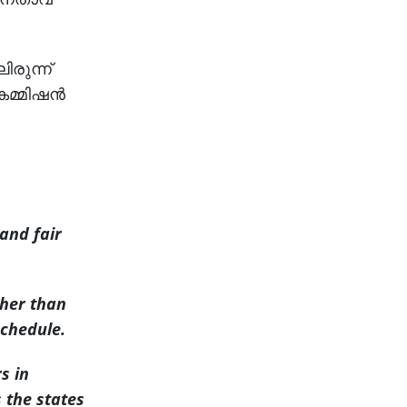
ിരുന്ന്
മ്മിഷന്‍
 and fair
ther than
schedule.
s in
s the states