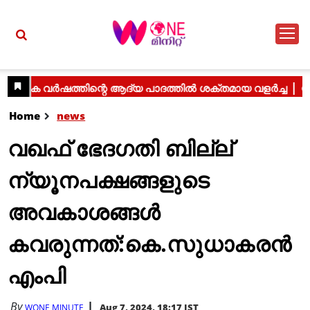
Home
news
വഖഫ് ഭേദഗതി ബില്ല്
ന്യൂനപക്ഷങ്ങളുടെ
അവകാശങ്ങള്‍
കവരുന്നത്:കെ.സുധാകരന്‍
എംപി
By
Aug 7, 2024, 18:17 IST
WONE MINUTE