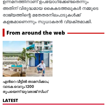
ഉന്നമനത്തിനാണ് ഉപയോഗിക്കേണ്ടതെന്നും
അതിന് വിരുദ്ധമായ കൈകടത്തലുകള്‍ നമ്മുടെ
രാജ്യത്തിന്റെ മതേതരനിലപാടുകള്‍ക്ക്
കളങ്കമാണെന്നും സുധാകരന്‍ വ്യക്തമാക്കി.
From around the web
എന്‍റെ വീട്ടില്‍ താമസിക്കാം;
വാടക വെറും 1200
രൂപയെന്ന് യുവരാജ് സിംഗ്
LATEST