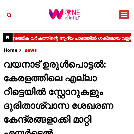
Home
news
വയനാട് ഉരുൾപൊട്ടൽ:
കേരളത്തിലെ എല്ലാ
റീട്ടെയിൽ സ്റ്റോറുകളും
ദുരിതാശ്വാസ ശേഖരണ
കേന്ദ്രങ്ങളാക്കി മാറ്റി
എയർടെൽ