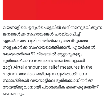
വയനാട്ടിലെ ഉരുൾപൊട്ടലിൽ ദുരിതമനുഭവിക്കുന്ന
ജനങ്ങൾക്ക് സഹായങ്ങൾ പ്രഖ്യാപിച്ച്
എയർടെൽ. ദുരിതത്തിൽപെട്ട അവിടുത്തെ
നാട്ടുകാർക്ക് സഹായമെത്തിക്കാൻ, എയർടെൽ
കേരളത്തിലെ 52 റീട്ടെയിൽ സ്റ്റോറുകളും
ദുരിതാശ്വാസ ശേഖരണ കേന്ദ്രങ്ങളാക്കി
മാറ്റി( Airtel announced relief measures in the
region). അവിടെ ലഭിക്കുന്ന ദുരിതാശ്വാസ
സാമഗ്രികൾ വയനാട്ടിലെ ദുരിതബാധിതർക്ക്
അയയ്ക്കുവാനായി പ്രാദേശിക ഭരണകൂടത്തിന്
കൈമാറും.